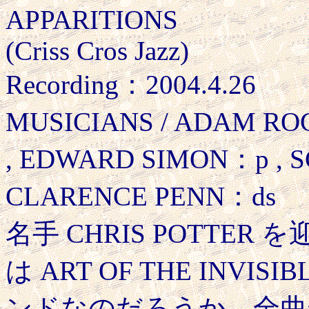
APPARITIONS
(Criss Cros Jazz)
Recording：2004.4.26
MUSICIANS / ADAM RO
, EDWARD SIMON：p , 
CLARENCE PENN：ds
名手 CHRIS POTTE
は ART OF THE INV
ンドなのだろうか。全曲