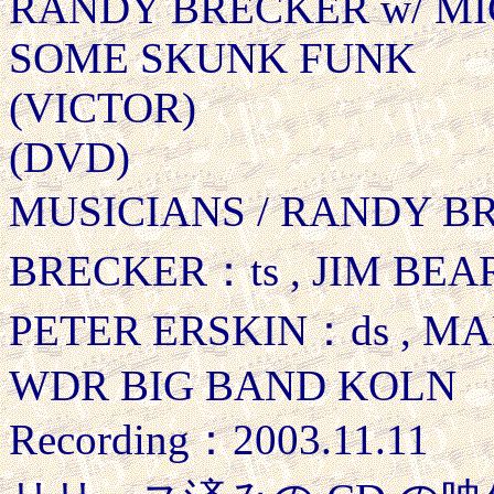
RANDY BRECKER w/ M
SOME SKUNK FUNK
(VICTOR)
(DVD)
MUSICIANS / RANDY B
BRECKER：ts , JIM BEAR
PETER ERSKIN：ds , MA
WDR BIG BAND KOLN
Recording：2003.11.11