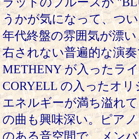
ラットのブルースが "BLU
うかが気になって、つい
年代終盤の雰囲気が漂い
右されない普遍的な演奏で
METHENY が入ったラ
CORYELL の入った
エネルギーが満ち溢れている
の曲も興味深い。ピアノ
のある音空間で、メンバ