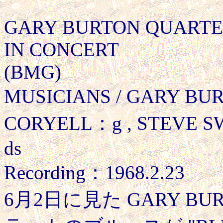
GARY BURTON QUARTE
IN CONCERT
(BMG)
MUSICIANS / GARY BU
CORYELL：g , STEVE 
ds
Recording：1968.2.23
6月2日に見た GARY B