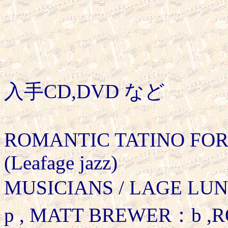
入手CD,DVD など
ROMANTIC TATINO FOR
(Leafage jazz)
MUSICIANS / LAGE L
p , MATT BREWER：b ,