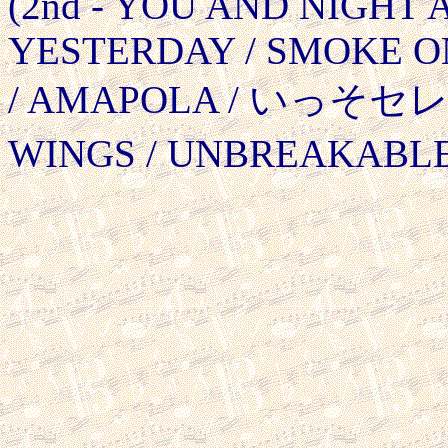
(2nd - YOU AND NIGHT 
YESTERDAY / SMOKE O
/ AMAPOLA / いっそセレ
WINGS / UNBREAKABLE