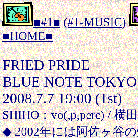
■#1■
(#1-MUSIC)
■HOME■
FRIED PRIDE
BLUE NOTE TOKYO
2008.7.7 19:00 (1st)
SHIHO：vo(,p,perc) /
◆ 2002年には阿佐ヶ