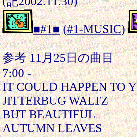
(記2002.11.30)
■#1■
(#1-MUSIC)
参考 11月25日の曲目
7:00 -
IT COULD HAPPEN TO 
JITTERBUG WALTZ
BUT BEAUTIFUL
AUTUMN LEAVES