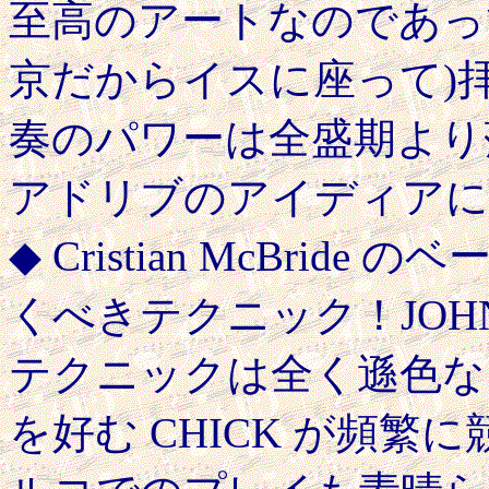
至高のアートなのであって、
京だからイスに座って)
奏のパワーは全盛期より
アドリブのアイディアに
◆ Cristian McBri
くべきテクニック！JOHN 
テクニックは全く遜色な
を好む CHICK が頻