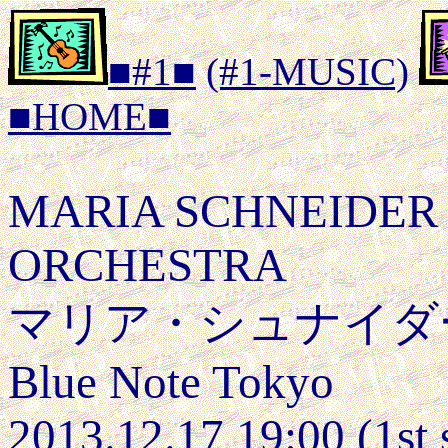
■#1■
(#1-MUSIC)
■HOME■
MARIA SCHNEIDER
ORCHESTRA
マリア・シュナイダ
Blue Note Tokyo
2013.12.17 19:00 (1st 