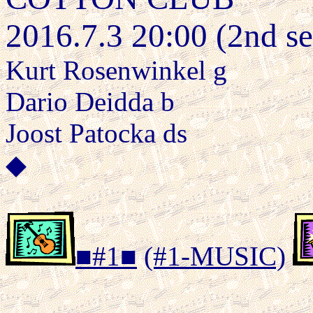
2016.7.3 20:00 (2nd se
Kurt Rosenwinkel g
Dario Deidda b
Joost Patocka ds
◆
■#1■
(#1-MUSIC)