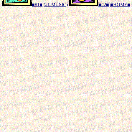
■#1■
(#1-MUSIC)
■#2■
■HOME■