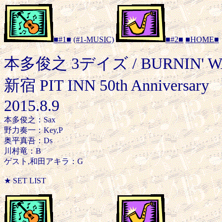
■#1■
(#1-MUSIC)
■#2■
■HOME■
本多俊之 3デイズ / BURNIN' W
新宿 PIT INN 50th Anniversary
2015.8.9
本多俊之：Sax
野力奏一：Key,P
奥平真吾：Ds
川村竜：B
ゲスト,和田アキラ：G
★ SET LIST