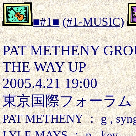
■#1■
(#1-MUSIC)
PAT METHENY GRO
THE WAY UP
2005.4.21 19:00
東京国際フォーラム 
PAT METHENY ： g , syn
LYLE MAYS ： p , key