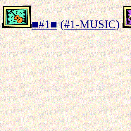
■#1■
(#1-MUSIC)