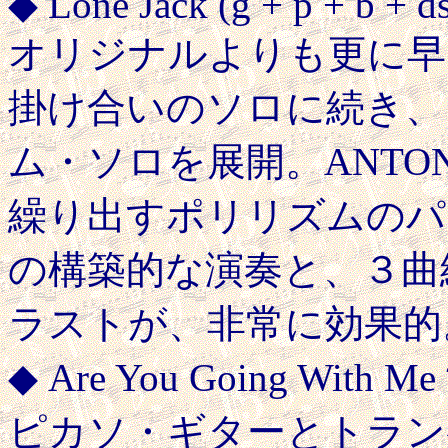
◆ Lone Jack (g + p + b + d
オリジナルよりも更に早
掛け合いのソロに続き、
ム・ソロを展開。ANTONI
繰り出すポリリズムのパター
の構築的な演奏と、３曲
ラストが、非常に効果的
◆ Are You Going With M
ピカソ・ギターとトラン