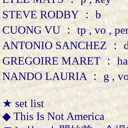
STEVE RODBY ： b
CUONG VU ： tp , vo , pe
ANTONIO SANCHEZ ： d
GREGOIRE MARET ： harmo
NANDO LAURIA ： g , vo 
★ set list
◆ This Is Not America