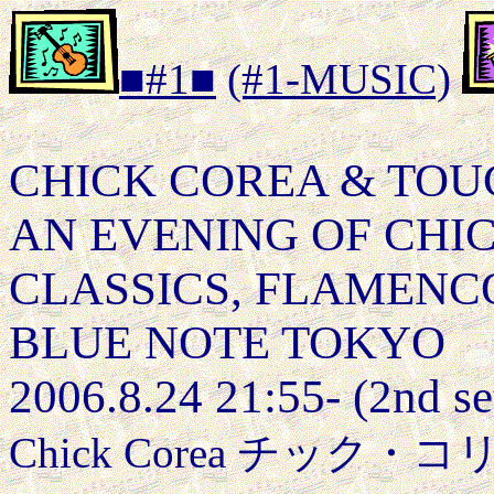
■#1■
(#1-MUSIC)
CHICK COREA & TO
AN EVENING OF CHI
CLASSICS, FLAMENC
BLUE NOTE TOKYO
2006.8.24 21:55- (2nd se
Chick Corea チック・コリ