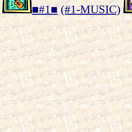
■#1■
(#1-MUSIC)