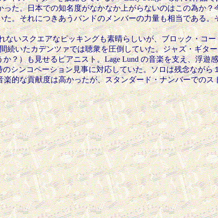
かった。日本での知名度がなかなか上がらないのはこの為か？
いた。それにつきあうバンドのメンバーの力量も相当である。
れないスクエアなピッキングも素晴らしいが、ブロック・コード
も数分間続いたカデンツァでは聴衆を圧倒していた。ジャズ・ギター・フ
ろうか？）も見せるピアニスト。Lage Lund の音楽を支え、浮遊感
独特のシンコペーション見事に対応していた。ソロは残念ながら１曲だけ
音楽的な貢献度は高かったが、スタンダード・ナンバーでのス