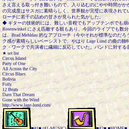
さえ言える取っ付き難いもので、入り込むのにやや時間がか
の完成度はサスガに素晴らしく、世界観が完璧に表現されて
ローチに若干の詰めの甘さが見られた気がした。
◆ ギターの技術的には、難しい音程でもアップテンポでも崩
Rosenwinkel にさえ匹敵する観もあり、今回のライブで
は、Brad Mehldau 的なアプローチ（今やそれが標準なのだ
ク感が素晴らしいベーシストで、やはり Lage Lund の曲の
ク・ワークで共演者に繊細に反応していた。バンドに対する
★ set list
Circus Island
Party of One
All Across the City
Circus Blues
Bolivia
Folly
12 Beats
Darn That Dream
Gone with the Wind
http://www.lage-lund.com/
■#1■
(#1-MUSIC)
■#2■
■HOME■