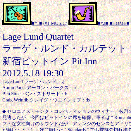
■#1■
(#1-MUSIC)
■#2■
■HOME■
Lage Lund Quartet
ラーゲ・ルンド・カルテット
新宿ピットイン Pit Inn
2012.5.18 19:30
Lage Lund ラーゲ・ルンド：g
Aaron Parks アーロン・パークス：p
Ben Street ベン・ストリート：b
Craig Weinrib クレイグ・ウエインリブ：ds
◆ セロニアス・モンク・コンペティションのウィナー、抜群のテ
見逃したが、今回はピットインの席を確保。筆者は " Romanti
フトな女性向けのサウンドだが、アレンジのセンスとアドリ
が無い・・・）。次に聴いた " Standards " でも抜群の