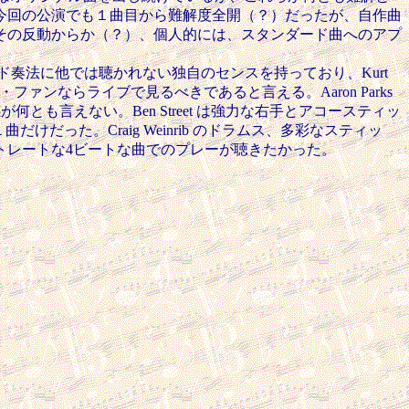
今回の公演でも１曲目から難解度全開（？）だったが、自作曲
その反動からか（？）、個人的には、スタンダード曲へのアプ
奏法に他では聴かれない独自のセンスを持っており、Kurt
ァンならライブで見るべきであると言える。Aaron Parks
が何とも言えない。Ben Street は強力な右手とアコースティッ
だった。Craig Weinrib のドラムス、多彩なスティッ
トレートな4ビートな曲でのプレーが聴きたかった。