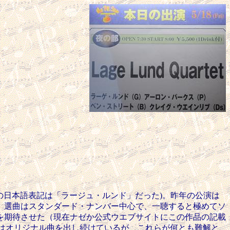
以前の日本語表記は「ラージュ・ルンド」だった)。昨年の公演は
で名前を認知。選曲はスタンダード・ナンバー中心で、一聴すると極めてソ
を期待させた（現在ナゼか公式ウエブサイトにこの作品の記載
以降の作品ではオリジナル曲を出し続けているが、これらが何とも難解と