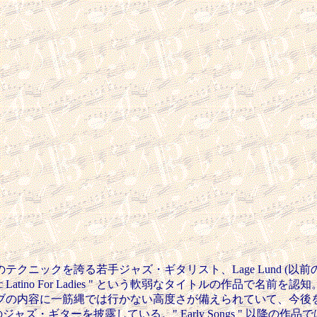
クニックを誇る若手ジャズ・ギタリスト、Lage Lund (
c Latino For Ladies " という軟弱なタイトルの作品
ブの内容に一筋縄では行かない高度さが備えられていて、今後
切れ味のジャズ・ギターを披露している。" Early Songs " 