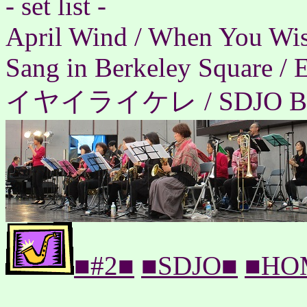
- set list -
April Wind / When You Wis
Sang in Berkeley Square / E
イヤイライケレ / SDJO Blue
■#2■
■SDJO■
■HO