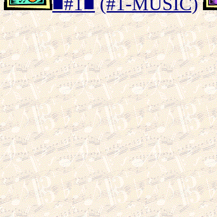
■#1■
(#1-MUSIC)