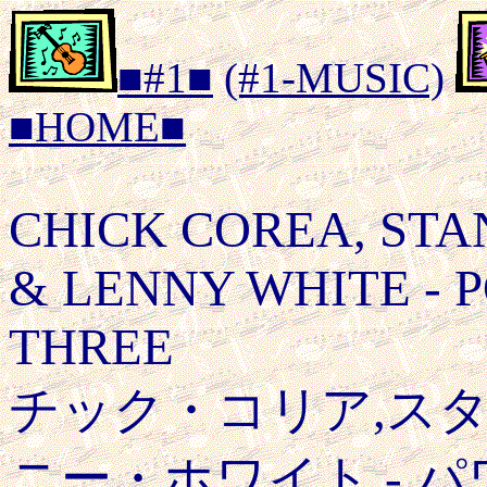
■#1■
(#1-MUSIC)
■HOME■
CHICK COREA, ST
& LENNY WHITE - 
THREE
チック・コリア,ス
ニー・ホワイト - 