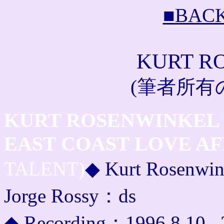
■BAC
KURT R
(筆者所有
KURT ROSENWINKEL 
EAST COAST LOVE AF
TALENT)
◆ Kurt Rosenwin
Jorge Rossy：ds
◆ Recording：1996.8.10 , 