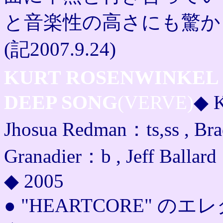
と音楽性の高さにも驚か
(記2007.9.24)
KURT ROSENWINKEL
DEEP SONG
(VERVE)
◆ K
Jhosua Redman：ts,ss , Br
Granadier：b , Jeff Ballar
◆ 2005
● "HEARTCORE"