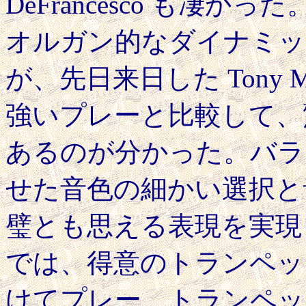
DeFrancesco も凄かった。
オルガン的なダイナミッ
が、先日来日した Tony 
強いプレーと比較して、
あるのが分かった。バラードの 
せた音色の細かい選択と
璧とも思える表現を実現していた
では、得意のトランペッ
けてプレー。トランペッ