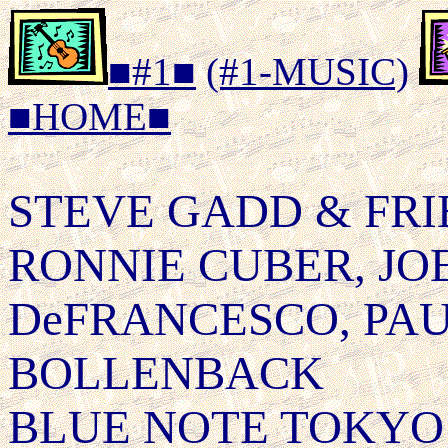
■#1■
(#1-MUSIC)
■HOME■
STEVE GADD & FRIE
RONNIE CUBER, JO
DeFRANCESCO, PA
BOLLENBACK
BLUE NOTE TOKYO