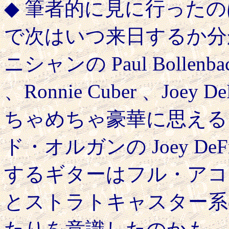
◆ 筆者的に見に行った
で次はいつ来日するか分
ニシャンの Paul Bollenb
、Ronnie Cuber 、Joe
ちゃめちゃ豪華に思える？！Pa
ド・オルガンの Joey De
するギターはフル・アコ
とストラトキャスター系のギター