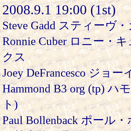
2008.9.1 19:00 (1st)
Steve Gadd スティー
Ronnie Cuber ロニ
クス
Joey DeFrancesco
Hammond B3 org (t
ト)
Paul Bollenback 