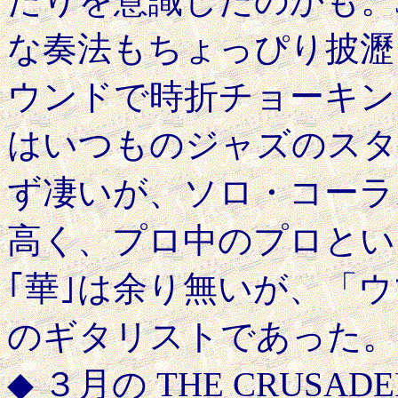
たりを意識したのかも。Jim
な奏法もちょっぴり披瀝
ウンドで時折チョーキン
はいつものジャズのスタ
ず凄いが、ソロ・コーラ
高く、プロ中のプロとい
｢華｣は余り無いが、「
のギタリストであった。
◆ ３月の THE CRUS