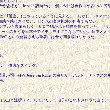
は素晴らしい）。
があるが、Jesse の譜面台は１個！今回は自作曲が多いの
｢適当｣（にやっているように見える）。しかし、Pat Martino 
和感を感じさせない。センスの良さ以外の何者でもない。
OUW はアンサンブルも素晴らしく、ＣＤで聴かれる精度を保っていた。ソ
tgeert は、トークの多くを日本語でメモも見ずにこなしていた
Ruller" という発音さえも筆者には全く聞き取れなかった。
場。
させない、快適なスイング。
 Jesse van Ruller の曲だが、アルト・サックスの奏者は
出来。
ではありません｣と注釈（？）していた。３拍子のこれもメロウな曲で、Beatl