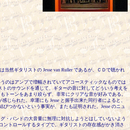
然ギタリストの Jesse van Ruller であるが、ＣＤで聴かれ
ターというのはアンプで増幅されていてアコースティックなものでは
ストのサウンドを通じて、ギターの音に対してどういう考えを
比較してもトーンをあまり絞らず、非常にクリアな音が好みである。
られた。幸運にも Jesse と握手出来た同行者によると、
びつかないという事実が、またも証明された。Jesse のニュ
ず、ビッグ・バンドの大音量に無理に対抗しようとはしていないよう
トで強弱をコントロールするタイプで、ギタリストの存在感がかき消さ