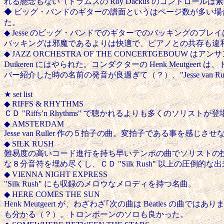
れる懸念もない（ドラムスの Roy Dackus のコントロール
◆ ビッグ・バンドのギターの譜面というはページ数が多い場合
た。
◆ Jesse のビッグ・バンドでのギターでのバッキングのプレイは、
バッキングは邪魔であるよりは快適で、ピアノとの共存も違
◆ JAZZ ORCHESTRA OF THE CONCERTGEB
Duikeren にはやられた。コンダクターの Henk Meu
バー紹介した時の名前の発音が良過ぎて（？）、"Jesse van 
★ set list
◆ RIFFS & RHYTHMS
ＣＤ "Riffs’n Rhythms" で聴かれるよりも多くのソリストが登
◆ AMSTERDAM
Jesse van Ruller 作の５拍子の曲。変拍子である事を感じ
◆ SILK RUSH
難易度の高いコード進行を持ち早いテンポの曲でソリストの技量が問われる
な８分音符を埋め尽くし、ＣＤ "Silk Rush" 以上の圧倒的な
◆ VIENNA NIGHT EXPRESS
"Silk Rush" にも収録のメロウなメロディを持つ名曲。
◆ HERE COMES THE SUN
Henk Meutgeert が、わざわざ｢次の曲は Beatles の曲
も分かる（？）。トロンボーンのソロも良かった。