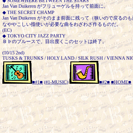
◆ SOMEWHERE BETWEEN THE STARS
Jan Van Duikeren がフリューゲルを持って前面に。
◆ THE SECRET CHAMP
Jan Van Duikeren がそのまま前面に残って（狭いので戻る
なややこしい指使いが必要な曲をわざわざ作るものだ。
(EC)
◆ TOKYO CITY JAZZ PARTY
Ｂ♭のブルースで、目出度くこのセットは終了。
(10/15 2nd)
TUSKS & TRUNKS / HOLY LAND / SILK RUSH / VIENNA N
■#1■
(#1-MUSIC)
■#2■
■HOME■