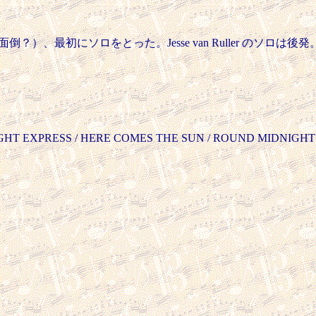
のも面倒？）、最初にソロをとった。Jesse van Ruller のソロ
IGHT EXPRESS / HERE COMES THE SUN / ROUND MIDNIGHT