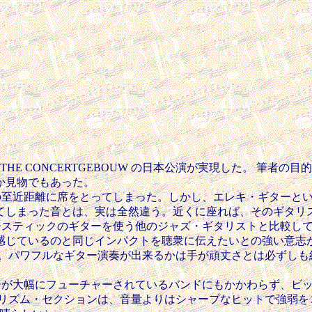
THE CONCERTGEBOUW の日本公演が実現した。 筆者の目的は当
か見物でもあった。
Ruller の至近距離に席をとってしまった。しかし、エレキ・ギ
てしまった音とは、実は全然違う。近くに座れば、そのギタリ
は、フル・アコースティックのギターを使う他のジャズ・ギタリストと
ているのと同じインパクトを聴衆に伝えたいとの強い意志が感じ
事。パワフルなギター演奏が出来るかは手が頑丈さとは必ずしも結
のもので、ギターが大幅にフューチャーされているバンドにもかかわら
TGEBOUW のリズム・セクションは、音量よりはシャープなヒッ