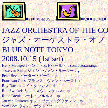
■#1■
(#1-MUSIC)
■#2■
■HOME■
JAZZ ORCHESTRA OF THE 
ジャズ・オーケストラ・オブ
BLUE NOTE TOKYO
2008.10.15 (1st set)
Henk Meutgeert ヘンク・ムトヘールト：conductor,arranger
Jesse van Ruller ジェシ・ヴァン・ルーラー：g
Peter Beets ピーター・ビーツ：p
Frans van Geest フランス・ヴァン・ヘースト：b
Roy Dackus ロイ・ダッカス：ds
Rini Swinkels リニ・スウィンケルス：tp
Ruud Breuls ルート・ブルルス：tp
Jan van Duikeren ヤン・ヴァン・ダウケレン：tp
Wim Both ウィム・ボット：tp