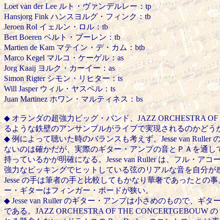
Loet van der Lee ルト・ヴァンデルレー：tp
Hansjorg Fink ハンスヨルグ・フィンク：tb
Jeroen Rol イェルン・ロル：tb
Bert Boeren ベルト・ブーレン：tb
Martien de Kam マテイン・デ・カム：btb
Marco Kegel マルコ・ケーゲル：as
Jorg Kaaij ヨルク・カーイー：as
Simon Rigter シモン・リヒター：ts
Will Jasper ウィル・ヤスペル：ts
Juan Martinez ホワン・マルティネス：bs
◆ オランダの超強力ビッグ・バンド、JAZZ ORCHESTRA OF 
るような鉄壁のアンサンブルがライブで実現されるのかどう
◆ 例によって聴いた時のバランスも考えず、Jesse van 
ないのは確かだが、実際のギター・アンプの音とＰＡを通し
持っているかが明確になる。Jesse van Ruller 
強力なピッキングでヒットしている弦のリアルな音を自分が感じ
Jesse の手は筆者の手と比較してもかなり華奢であったとの
ー・ギターはフィンガー・ボードが狭い。
◆ Jesse van Ruller のギター・アンプは小さめ
である。JAZZ ORCHESTRA OF THE CONCER