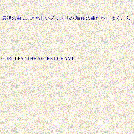
は後発。最後の曲にふさわしいノリノリの Jesse の曲だが、 よくこん
 / CIRCLES / THE SECRET CHAMP