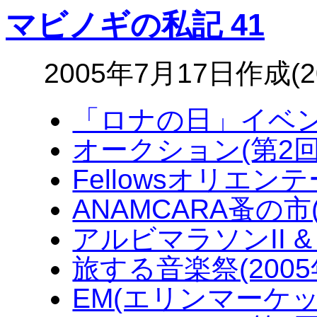
マビノギの私記 41
2005年7月17日作成(
「ロナの日」イベント
オークション(第2回)(
Fellowsオリエンテ
ANAMCARA蚤の市(
アルビマラソンII & 
旅する音楽祭(2005
EM(エリンマーケット