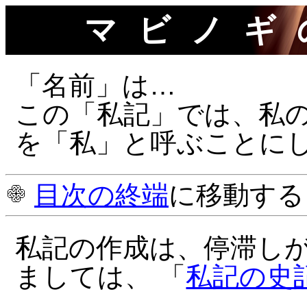
マビノギ
「名前」は…
この「私記」では、私
を「私」と呼ぶことに
目次の終端
に移動す
私記の作成は、停滞しが
ましては、 「
私記の史