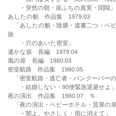
・突然の朝・崖ふちの真実・閨閥」
あしたの貌 作品集 1979.03
「あしたの貌・陰膳・遺書二つ・ベビ
旅
・穴のあいた密室」
遙かな坂 長編 1979.04
風の扉 長編 1980.03
密室航路 作品集 1980.05
「密室航路・逃亡者・バンクーバーの
・結婚しない・90便緊急退避せよ
夜の演出 作品集 1980.07 ％
「夜の演出・ベビーホテル・質屋の扉
・闇よ、やさしく・雨に消えて」