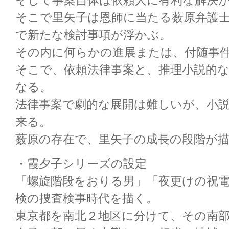
そして事案自体は依頼人に有利な解決
そこで里矢子は恩師に当たる薮原弁護
で新たな検討事項が浮かぶ。
その内に何らかの進展または、付随事
そこで、依頼法律事案と、推理小説的
なる。
法律事案で劇的な展開は難しいが、小
来る。
薮原の存在で、里矢子の成長の段階が
・霞夕子シリーズの設定
「螺旋階段をおりる男」「夜更けの祝
検の捜査検事時代を描く。
東京都を南北２地区に分けて、その南