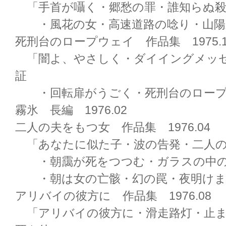
「手首が囁く・郷愁の罪・誰知らぬ殺
・風花の女・高速道路の唸り・山陽
死刑台のロープウェイ 作品集 1975.1
「闇よ、やさしく・ダイイングメッ
証
・回転扉がうごく・死刑台のロープ
霧氷 長編 1976.02
二人の夫をもつ女 作品集 1976.04
「あなたに似た子・波の告発・二人の
・朝靄が死をつつむ・ガラスの中の
・朝は女の亡骸・幻の罠・夜明けま
アリバイの彼方に 作品集 1976.08
「アリバイの彼方に・滑走路灯・止ま