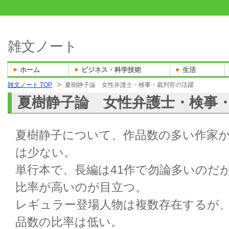
雑文ノート
ホーム
ビジネス・科学技術
生活
雑文ノート TOP
夏樹静子論 女性弁護士・検事・裁判官の活躍
夏樹静子論 女性弁護士・検事
夏樹静子について、作品数の多い作家
は少ない。
単行本で、長編は41作で勿論多いのだ
比率が高いのが目立つ。
レギュラー登場人物は複数存在するが
品数の比率は低い。