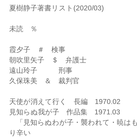
夏樹静子著書リスト(2020/03)
未読 ％
霞夕子 ＃ 検事
朝吹里矢子 ＄ 弁護士
遠山玲子 刑事
久保珠美 ＆ 裁判官
天使が消えて行く 長編 1970.02
見知らぬ我が子 作品集 1971.03
「見知らぬわが子・襲われて・暁はも
り辛い