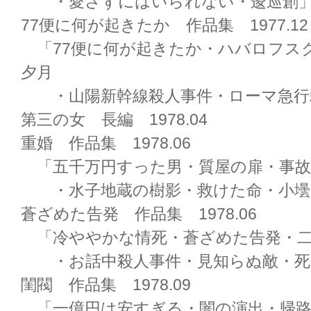
・愛さずにはいられない・逡巡創
77便に何が起きたか 作品集 1977.12
「77便に何が起きたか・ハバロフス
夕月
・山陽新幹線殺人事件・ローマ急行
第三の女 長編 1978.04
重婚 作品集 1978.06
「五千万円すった男・質屋の扉・事故
・水子地蔵の樹影・救けた命・小壜
蒼ざめた告発 作品集 1978.06
「冷ややかな情死・蒼ざめた告発・二
・お話中殺人事件・見知らぬ敵・死
閨閥 作品集 1978.09
「一億円は安すぎる・闇の演出・帰