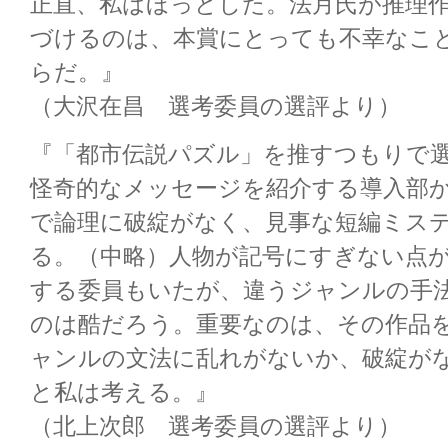
正直、私はほっとした。法月氏が推理
づけるのは、本賞にとっても不幸なこ
らだ。』
（大沢在昌 選考委員の選評より）
『「都市伝説パズル」を推すつもりで
怪奇的なメッセージを紹介する導入部
で論理に破綻がなく、見事な短編ミス
る。（中略）人物が記号にすぎない点
する委員もいたが、違うジャンルの手
のは酷だろう。重要なのは、その作品
ャンルの文法に乱れがないか、破綻が
と私は考える。』
（北上次郎 選考委員の選評より）