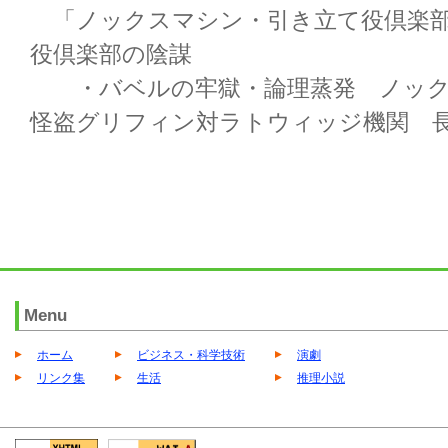
「ノックスマシン・引き立て役倶楽部
役倶楽部の陰謀
・バベルの牢獄・論理蒸発 ノック
怪盗グリフィン対ラトウィッジ機関 長編1
Menu
ホーム
ビジネス・科学技術
演劇
リンク集
生活
推理小説