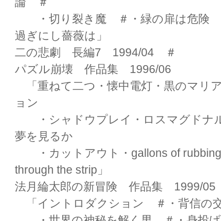
論 ＃
・切り裂き魔 ＃・緑の扉は危険 
過ぎにし薔薇は」
二の悲劇 長編7 1994/04 ＃
パズル崩壊 作品集 1996/06
「重ねて二つ・懐中電灯・黒のマリア
ョン
・シャドウプレイ・ロスマグドナル
夢を見るか
・カットアウト・gallons of rubbing al
through the strip」
法月綸太郎の新冒険 作品集 1999/05
「イントロダクション ＃・背信の
・世界の神秘を解く男 ＃・身投げ