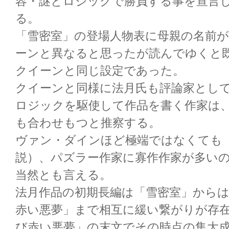
容・謎とロジックで勝負する事を宣言
る。
「雪密室」の登場人物表に母親の名前
ーンと異なると思ったが読んでゆくと
クイーンと同じ設定であった。
クイーンと同様に法月氏も評論家とし
ロジックを駆使して作品を書く作家は
も合わせもつと推察する。
ヴァン・ダインほど極端ではなくても
説）、パズラー作家に寡作作家が多い
当然とも言える。
法月作品の初期長編は「雪密室」から
赤い悪夢」まで相互に緩い繋がりが存
び赤い悪夢」の末文でその時点の集大