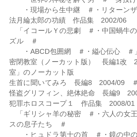
・現場から生中継 ＃・リターンザ
法月綸太郎の功績 作品集 2002/06
「イコールＹの悲劇 ＃・中国蝸牛の
ズル ＃
・ABCD包囲網 ＃・縊心伝心 ＃
密閉教室（ノーカット版） 長編1改 20
室」のノーカット版
生首に聞いてみろ 長編8 2004/09 
怪盗グリフィン、絶体絶命 長編9 2006
犯罪ホロスコープ１ 作品集 2008/01
「ギリシャ羊の秘密 ＃・六人の女王
スの息子たち ＃
・ヒュドラ第十の首 ＃・鏡の中の