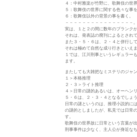
４：中村雅楽が竹野に、歌舞伎の世
５：歌舞伎の世界に関する色々な事
６：歌舞伎以外の背景の事を書く。
－－－－－－－－－－－－－－－－
実は、１と２の間に数年のブランク
それは、発表誌の廃刊によるとされ
また３・５・６は、２・４と併行し
それは極めて自然な成り行きといえ
１では、江川刑事というレギュラー
ます。
またしても大雑把なミステリのジャ
１＞本格推理
２・３＞ライト推理
４＞日常の謎的あるいは、オーヘン
５・６は、２・３・４となるでしょ
日常の謎というのは、推理小説的に
の謎的としましたが、私見では日常
す。
歌舞伎の世界故に日常という言葉が
刑事事件は少なく、主人公が身近な