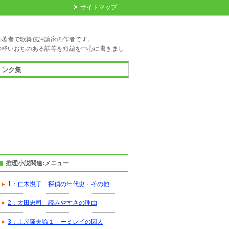
サイトマップ
の著者で歌舞伎評論家の作者です。
や軽いおちのある話等を短編を中心に書きまし
リンク集
推理小説関連:メニュー
1：仁木悦子 探偵の年代史・その他
2：太田忠司 読みやすさの理由
3：土屋隆夫論１ ーミレイの囚人