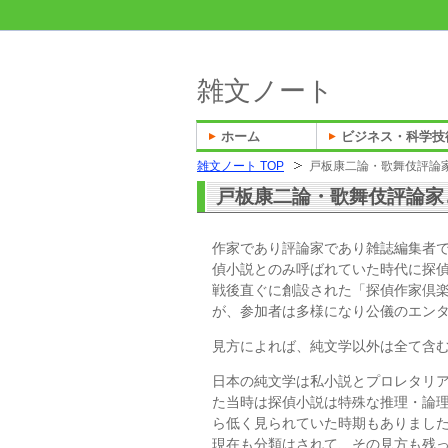
雑文ノート
ホーム
ビジネス・科学技
雑文ノート TOP
戸板康二論・歌舞伎評論
戸板康二論・歌舞伎評論家
作家であり評論家であり雑誌編集者
偵小説とのみ呼ばれていた時代に探
戦後直ぐに創設された「探偵作家倶
が、参加者は多様になり公儀のエン
見方によれば、純文学以外は全て含
日本の純文学は私小説とプロレタリ
た当時は探偵小説は特殊な推理・論
ら低く見られていた時期もありまし
現在も分類はされて、その見方も残