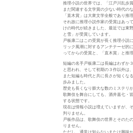
推理小説の世界では、「江戸川乱歩
まだ関連する文学賞の少ない時代の
「直木賞」は大衆文学全般であり推
それ故に推理小説作家の受賞はあっ
けの時代が続きました、最近では東
と雪」が受賞しています。
戸板康二はこの受賞が長く推理小説
リック風潮に対するアンチテーゼ的
ってからの受賞と、「直木賞」と推
短編の名手戸板康二は長編はわずか
と思われ、そして初期の３作以外は
また短編も時代と共に長さが短くな
歩みました。
歴史も長くなり膨大な数のミステリ
歌舞伎を舞台にしても、酒井嘉七・
する状態です。
現在は情報小説は増えていますが、
判りません。
戸板作品は、歌舞伎の世界とそのた
りません。
ただし、通常は知らないまたは興味