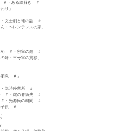
 ＃・ある絵解き ＃
わり」
・文士劇と蠅の話 ＃
ん・ヘレンテレスの家」
め ＃・密室の鎧 ＃
の妹・三号室の貫禄」
消息 ＃」
・臨時停留所 ＃
 ＃・虎の巻紛失 ＃
＃・光源氏の醜聞 ＃
子供 ＃
＃」
P
7