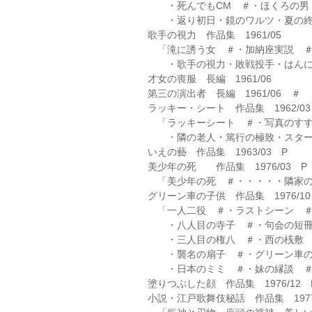
・死んでもCM ＃・ほくろの男
・返り初日・鏡のワルツ・夏の終
歌手の視力 作品集 1961/05
「滝に誘う女 ＃・加納座実説 ＃
・歌手の視力・敗戦投手・はんに
才女の喪服 長編 1961/06
第三の演出者 長編 1961/06 ＃
ラッキー・シート 作品集 1962/03
「ラッキーシート ＃・写真のすす
・隣の老人・篤行の極致・スター
いえの藝 作品集 1963/03 P
美少年の死 作品集 1976/03 P
「美少年の死 ＃・・・・・隣家の
グリーン車の子供 作品集 1976/10
「一人二役 ＃・ラストシーン ＃
・八人目の寺子 ＃・句会の短冊
・三人目の権八 ＃・西の桟敷 
・襲名の扇子 ＃・グリーン車の
・日本のミミ ＃・妹の縁談 
塗りつぶした顔 作品集 1976/12 
小説・江戸歌舞伎秘話 作品集 197