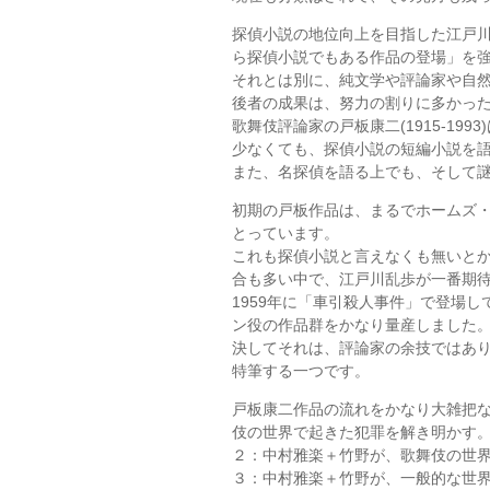
探偵小説の地位向上を目指した江戸
ら探偵小説でもある作品の登場」を
それとは別に、純文学や評論家や自
後者の成果は、努力の割りに多かっ
歌舞伎評論家の戸板康二(1915-19
少なくても、探偵小説の短編小説を
また、名探偵を語る上でも、そして
初期の戸板作品は、まるでホームズ
とっています。
これも探偵小説と言えなくも無いと
合も多い中で、江戸川乱歩が一番期
1959年に「車引殺人事件」で登場
ン役の作品群をかなり量産しました
決してそれは、評論家の余技ではあ
特筆する一つです。
戸板康二作品の流れをかなり大雑把な
伎の世界で起きた犯罪を解き明かす
２：中村雅楽＋竹野が、歌舞伎の世
３：中村雅楽＋竹野が、一般的な世