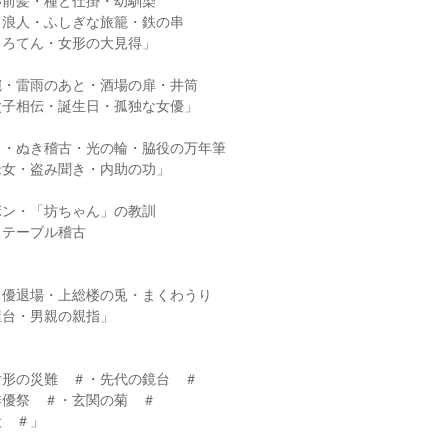
前髪・種と仕掛・幼馴染
浪人・ふしぎな旅籠・鉄の串
ろてん・女形の大見得」
・雷雨のあと・酒場の扉・井筒
子相伝・誕生日・孤独な女優」
・ぬき稽古・光の輪・脇役の万年筆
女・盗み聞き・内助の功」
ン・「坊ちゃん」の教訓
テーブル稽古
優退場・上総楼の兎・まくわうり
台・男親の親指」
形の災難 ＃・先代の鏡台 ＃
俳優祭 ＃・玄関の菊 ＃
犬 ＃」