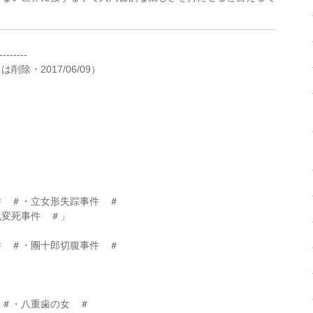
--------
除・2017/06/09）
 ＃・立女形失踪事件 ＃
変死事件 ＃」
 ＃・團十郎切腹事件 ＃
＃・八重歯の女 ＃