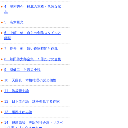
4：津村秀介 極北の本格・危険な試
み
5：高木彬光
6：中町 信 自らの創作スタイルと
継続
7：長井 彬 短い作家時間と作風
8：加田伶太郎全集 １冊だけの全集
9：谺健二 と震災小説
10：天藤真 本格推理小説と個性
11：泡坂妻夫論
12：日下圭介論 謎を発見する作家
13：服部まゆみ論
14：飛鳥高論 先駆的社会派・サスペ
ンス派トリックメーカー