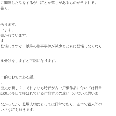
界に関連した話をするが、謎とか落ちがあるものが含まれる。
を書く。
。
があります。
ています。
て書かれています。
ます。
も登場しますが、以降の刑事事件が減少とともに登場しなくなり
ンル分けをしますと下記になります。
リー的なおちのある話。
う。
は歴史が新しく、それよりも時代が古い戸板作品に付いては日常
の謎派と今日で呼ばれている作品群との違いは少ないと思いま
出なかったが、登場人物にとっては日常であり、基本で殺人等の
ちいさな謎を解きます。