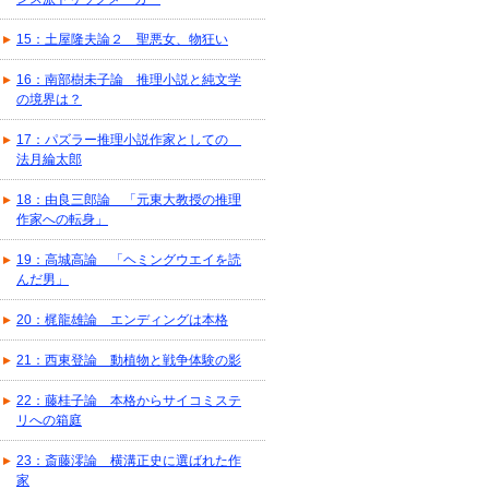
15：土屋隆夫論２ 聖悪女、物狂い
16：南部樹未子論 推理小説と純文学
の境界は？
17：パズラー推理小説作家としての
法月綸太郎
18：由良三郎論 「元東大教授の推理
作家への転身」
19：高城高論 「ヘミングウエイを読
んだ男」
20：梶龍雄論 エンディングは本格
21：西東登論 動植物と戦争体験の影
22：藤桂子論 本格からサイコミステ
リへの箱庭
23：斎藤澪論 横溝正史に選ばれた作
家