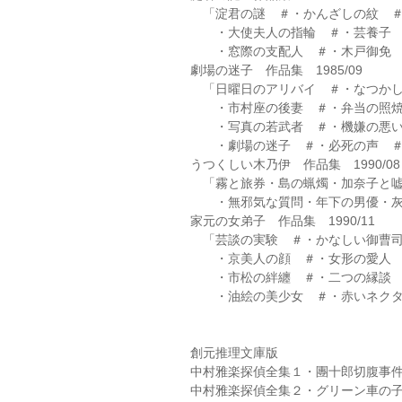
「淀君の謎 ＃・かんざしの紋 ＃
・大使夫人の指輪 ＃・芸養子 
・窓際の支配人 ＃・木戸御免 
劇場の迷子 作品集 1985/09
「日曜日のアリバイ ＃・なつかし
・市村座の後妻 ＃・弁当の照焼
・写真の若武者 ＃・機嫌の悪い
・劇場の迷子 ＃・必死の声 
うつくしい木乃伊 作品集 1990/08
「霧と旅券・島の蝋燭・加奈子と嘘
・無邪気な質問・年下の男優・灰
家元の女弟子 作品集 1990/11
「芸談の実験 ＃・かなしい御曹司
・京美人の顔 ＃・女形の愛人 
・市松の絆纏 ＃・二つの縁談 
・油絵の美少女 ＃・赤いネクタ
創元推理文庫版
中村雅楽探偵全集１・團十郎切腹事件 
中村雅楽探偵全集２・グリーン車の子供