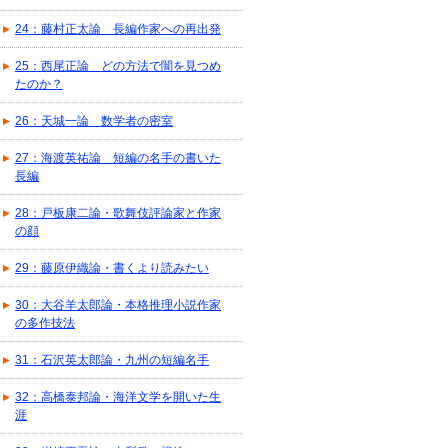
24：藤村正太論 長編作家への再出発
25：西尾正論 どの方法で闇を見つめ
たのか？
26：天城一論 数学者の密室
27：海渡英祐論 短編の名手の書いた
長編
28：戸板康二論・歌舞伎評論家と作家
の顔
29：藤原伊織論・書くより読みたい
30：大谷羊太郎論・本格推理小説作家
の多作技法
31：石沢英太郎論・九州の短編名手
32：高橋泰邦論・海洋文学を開いた生
涯