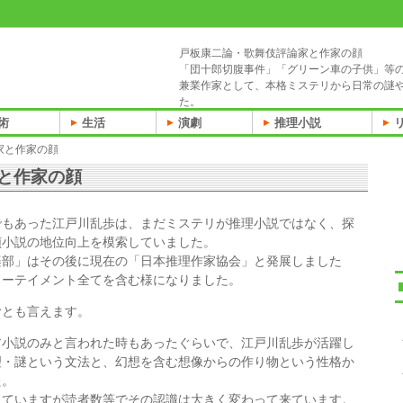
戸板康二論・歌舞伎評論家と作家の顔
「団十郎切腹事件」「グリーン車の子供」等
兼業作家として、本格ミステリから日常の謎
た。
術
生活
演劇
推理小説
家と作家の顔
と作家の顔
でもあった江戸川乱歩は、まだミステリが推理小説ではなく、探
偵小説の地位向上を模索していました。
楽部」はその後に現在の「日本推理作家協会」と発展しました
ターテイメント全てを含む様になりました。
むとも言えます。
ア小説のみと言われた時もあったぐらいで、江戸川乱歩が活躍し
理・謎という文法と、幻想を含む想像からの作り物という性格か
た。
っていますが読者数等でその認識は大きく変わって来ています。