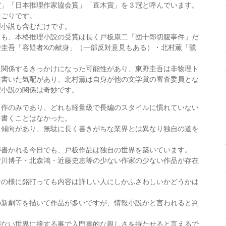
賞」「日本推理作家協会賞」「直木賞」を３冠と呼んでいます。
なごりです。
理小説も含むだけです。
ても、本格推理小説の受賞は長く戸板康二「団十郎切腹事件」だ
野圭吾「容疑者Xの献身」（一部反対意見もある）・北村薫「鷺
に関係するきっかけになった可能性があり、東野圭吾は非物理ト
に書いた気配があり、北村薫は自身が他の文学賞の審査委員とな
理小説の関係は奇妙です。
３作のみであり、どれも軽量級で長編のスタイルに慣れていない
、書くことはなかった。
る傾向があり、無駄に長く書きがちな業界とは異なり独自の道を
が書かれる今日でも、戸板作品は独自の世界を築いています。
皆川博子・北森鴻・近藤史恵等の少ない作家の少ない作品が存在
その様に銘打っても内容は詳しい人にしかふさわしいかどうかは
の新劇等を描いて作品が多いですが、情報小説かと言われると判
がない世界に接する事で入門書的な親しさを持たせると言えるで