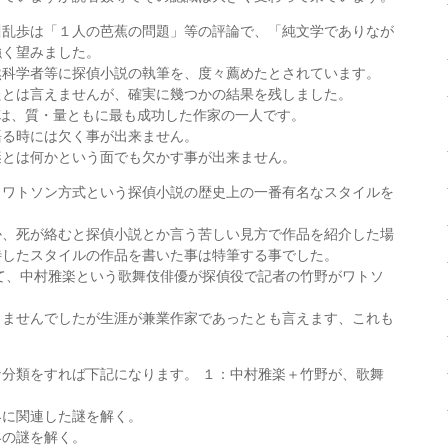
川乱歩は「１人の芭蕉の問題」等の評論で、「純文学でありなが
強く望みました。
然科学者等に探偵小説の執筆を、度々薦めたとされています。
たとは言えませんが、確実に幾つかの結果を残しました。
93)は、質・量ともに最も成功した作家の一人です。
語る時には欠く事が出来ません。
謎とは何かという面でも欠かす事が出来ません。
・ワトソン方式という探偵小説の歴史上の一番有名なスタイルを
か、死が絡むと探偵小説とか言う苦しい見方で作品を紹介した場
待したスタイルの作品を書いた事は特筆する事でした。
して、中村雅楽という歌舞伎俳優が探偵役で記者の竹野がワトソ
。
りませんでしたが生涯が兼業作家であったとも言えます、これも
分類をすれば下記になります。 １：中村雅楽＋竹野が、歌舞
。
界に関連した謎を解く。
界の謎を解く。