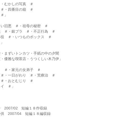
・むかしの写真 ＃
＃・四番目の箱 ＃
＃」
い旧悪 ＃・祖母の秘密 ＃
 ＃・銀ブラ ＃・不正行為 ＃
役 ＃・いつものボックス ＃
＃」
・まずいトンカツ・手紙の中の夕闇
・優雅な喫茶店・うつくしい木乃伊」
 ＃・家元の女弟子 ＃
＃・一日がわり ＃・荒療治 ＃
＃・おとむじり ＃
イ ＃」
2007/02 短編１８作収録
 2007/04 短編１８編収録