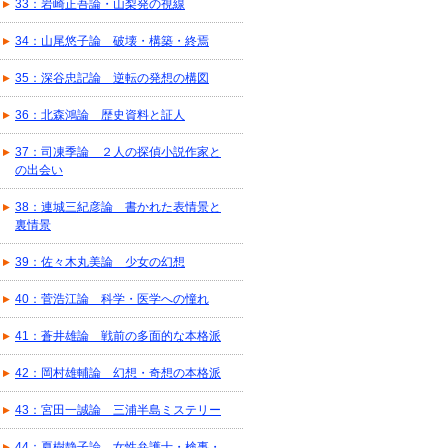
33：岩崎正吾論・山梨発の視線
34：山尾悠子論 破壊・構築・終焉
35：深谷忠記論 逆転の発想の構図
36：北森鴻論 歴史資料と証人
37：司凍季論 ２人の探偵小説作家と
の出会い
38：連城三紀彦論 書かれた表情景と
裏情景
39：佐々木丸美論 少女の幻想
40：菅浩江論 科学・医学への憧れ
41：蒼井雄論 戦前の多面的な本格派
42：岡村雄輔論 幻想・奇想の本格派
43：宮田一誠論 三浦半島ミステリー
44：夏樹静子論 女性弁護士・検事・