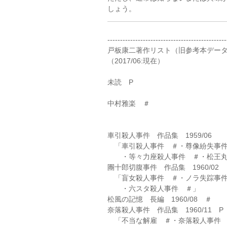
しょう。
-----------------------------------------------
戸板康二著作リスト（旧参考本データは削
（2017/06:現在）
未読 P
中村雅楽 ＃
車引殺人事件 作品集 1959/06
「車引殺人事件 ＃・尊像紛失事件
・等々力座殺人事件 ＃・松王丸
團十郎切腹事件 作品集 1960/02
「盲女殺人事件 ＃・ノラ失踪事件
・六スタ殺人事件 ＃」
松風の記憶 長編 1960/08 ＃
奈落殺人事件 作品集 1960/11 P
「不当な解雇 ＃・奈落殺人事件 