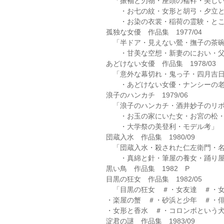
「振袖と刃物・座頭の襦袢・美しい
・お七の紋・女形と胡弓・夕立と
・お染の衣裳・稲荷の霊験・とこ
孤独な女優 作品集 1977/04
「半ドア・見えない鶯・撫子の茶碗
・甘美な空想・新妻のにおい・父
あどけない女優 作品集 1978/03
「意外な幕切れ・鬼っ子・四月吉日
・あどけない女優・ナンシーの老
浪子のハンカチ 1979/06
「浪子のハンカチ・酒井妙子のリボ
・お玉の家にいた女・お宮の松・
・大学祭の美登利・モデル考」
団蔵入水 作品集 1980/09
「団蔵入水・殺された仁左衛門・名
・真綿と針・筆屋の養女・踊り屋
黒い鳥 作品集 1982 P
目黒の狂女 作品集 1982/05
「目黒の狂女 ＃・女友達 ＃・女
・楽屋の蟹 ＃・砂浜と少年 ＃・
・女形と香水 ＃・コロンボという
淀君の謎 作品集 1983/09