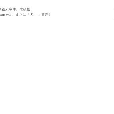
家殺人事件』改稿版）
n wait : または「犬」 』改題）