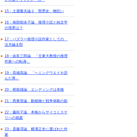
15：土屋隆夫論２ 聖悪女、物狂い
16：南部樹未子論 推理小説と純文学
の境界は？
17：パズラー推理小説作家としての
法月綸太郎
18：由良三郎論 「元東大教授の推理
作家への転身」
19：高城高論 「ヘミングウエイを読
んだ男」
20：梶龍雄論 エンディングは本格
21：西東登論 動植物と戦争体験の影
22：藤桂子論 本格からサイコミステ
リへの箱庭
23：斎藤澪論 横溝正史に選ばれた作
家