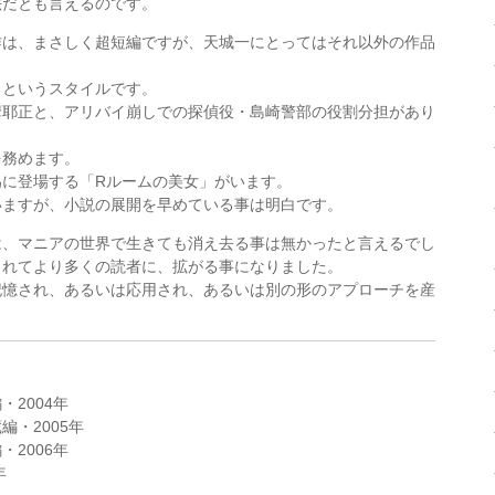
法だとも言えるのです。
作は、まさしく超短編ですが、天城一にとってはそれ以外の作品
くというスタイルです。
摩耶正と、アリバイ崩しでの探偵役・島崎警部の役割分担があり
を務めます。
為に登場する「Rルームの美女」がいます。
いますが、小説の展開を早めている事は明白です。
は、マニアの世界で生きても消え去る事は無かったと言えるでし
されてより多くの読者に、拡がる事になりました。
記憶され、あるいは応用され、あるいは別の形のアプローチを産
2004年
・2005年
2006年
年