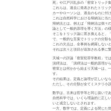
死」や江戸川乱歩の「密室トリック
これらは、過去に発表されたトリッ
カーやローソンは、過去のものに付
これは自然科学における帰納法に当
帰納法とは、例えば「帰納法は個々の
論として一般的原理を導く方法」の
そこをトリック論に置き換えると、
で、一般的な言葉でトリックの分類
これの欠点は、全事例を網羅しない
それは次々と項目が追加される事に
天城一の評論「密室犯罪学教程」で
演繹法は、「演繹法は一般的原理か
密室とは何かから始まり天城一は、
す。
その結果は、定義と論理が正しいな
ただし、その分類が全てミステリ小
数学は、古来は哲学等と同じ扱いで
自然科学では、いくら理論的に正し
いと成立しないとされます。
一方、数学では、定義による閉じた