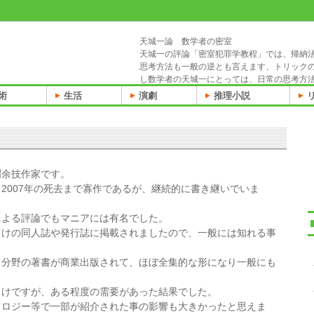
天城一論 数学者の密室
天城一の評論「密室犯罪学教程」では、帰納
思考方法も一般の逆とも言えます、トリック
し数学者の天城一にとっては、日常の思考方
術
生活
演劇
推理小説
謂余技作家です。
2007年の死去まで寡作であるが、継続的に書き継いでいま
による評論でもマニアには有名でした。
向けの同人誌や発行誌に掲載されましたので、一般には知れる事
リ分野の著書が商業出版されて、ほぼ全集的な形になり一般にも
向けですが、ある程度の需要があった結果でした。
ソロジー等で一部が紹介された事の影響も大きかったと思えま