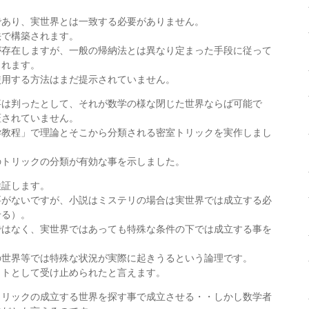
であり、実世界とは一致する必要がありません。
法で構築されます。
が存在しますが、一般の帰納法とは異なり定まった手段に従って
されます。
使用する方法はまだ提示されていません。
事は判ったとして、それが数学の様な閉じた世界ならば可能で
証されていません。
学教程」で理論とそこから分類される密室トリックを実作しまし
のトリックの分類が有効な事を示しました。
検証します。
要がないですが、小説はミステリの場合は実世界では成立する必
せる）。
ではなく、実世界ではあっても特殊な条件の下では成立する事を
の世界等では特殊な状況が実際に起きうるという論理です。
ットとして受け止められたと言えます。
トリックの成立する世界を探す事で成立させる・・しかし数学者