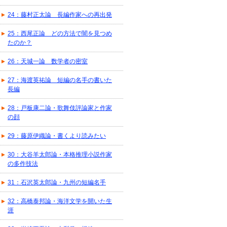
24：藤村正太論 長編作家への再出発
25：西尾正論 どの方法で闇を見つめ
たのか？
26：天城一論 数学者の密室
27：海渡英祐論 短編の名手の書いた
長編
28：戸板康二論・歌舞伎評論家と作家
の顔
29：藤原伊織論・書くより読みたい
30：大谷羊太郎論・本格推理小説作家
の多作技法
31：石沢英太郎論・九州の短編名手
32：高橋泰邦論・海洋文学を開いた生
涯