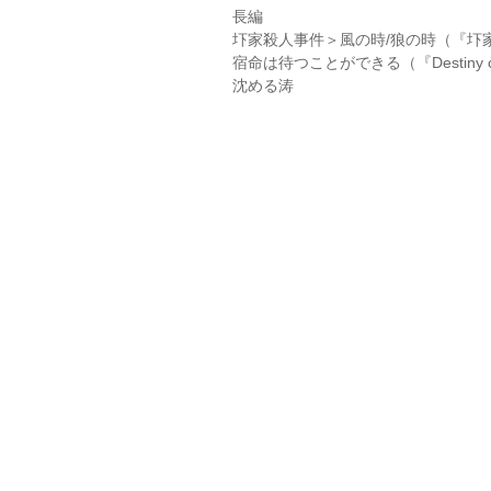
長編
圷家殺人事件＞風の時/狼の時（『圷
宿命は待つことができる（『Destiny ca
沈める涛