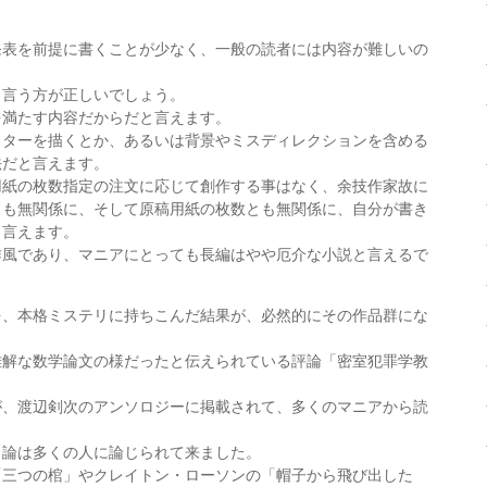
発表を前提に書くことが少なく、一般の読者には内容が難しいの
と言う方が正しいでしょう。
を満たす内容だからだと言えます。
クターを描くとか、あるいは背景やミスディレクションを含める
法だと言えます。
用紙の枚数指定の注文に応じて創作する事はなく、余技作家故に
とも無関係に、そして原稿用紙の枚数とも無関係に、自分が書き
と言えます。
作風であり、マニアにとっても長編はやや厄介な小説と言えるで
を、本格ミステリに持ちこんだ結果が、必然的にその作品群にな
難解な数学論文の様だったと伝えられている評論「密室犯罪学教
が、渡辺剣次のアンソロジーに掲載されて、多くのマニアから読
ク論は多くの人に論じられて来ました。
「三つの棺」やクレイトン・ローソンの「帽子から飛び出した