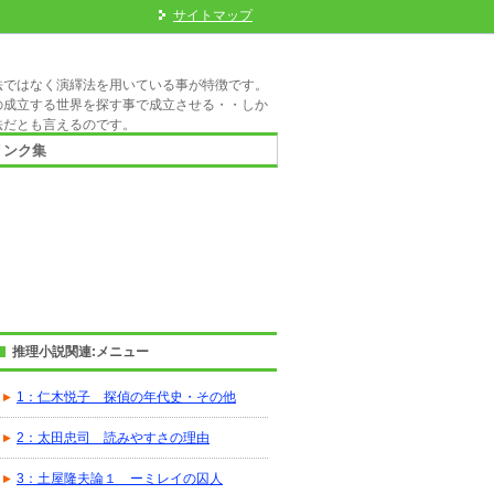
サイトマップ
法ではなく演繹法を用いている事が特徴です。
の成立する世界を探す事で成立させる・・しか
法だとも言えるのです。
リンク集
推理小説関連:メニュー
1：仁木悦子 探偵の年代史・その他
2：太田忠司 読みやすさの理由
3：土屋隆夫論１ ーミレイの囚人