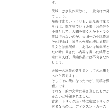
す。
天城一は余技作家故に、一般向けの
でしょう。
短編作家というよりも、超短編作家
それは、数学等でいう必要十分条件
小説として、人間を描くとかキャラ
事は行わないのが、天城一の小説作
その理由は、通常の作家の様に原稿
注文とは無関係に、あるいは編集者
たい時に書きたい内容を書いた結果
逆に言えば、長編作品には不向きな
しょう。
天城一の本業の数学者としての思想
ったと言えます。
そしてその元になったのが、初稿は
程」です。
それを一般の文章に書き直したもの
みたいと待望されました。
古来、トリック論・特に密室トリッ
有名なものは、ディクスン・カーの