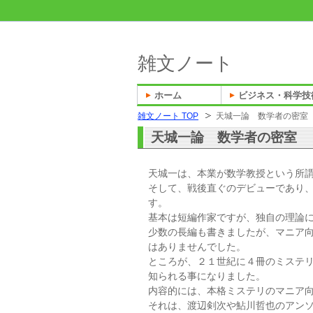
雑文ノート
ホーム
ビジネス・科学技
雑文ノート TOP
天城一論 数学者の密室
天城一論 数学者の密室
天城一は、本業が数学教授という所
そして、戦後直ぐのデビューであり、
す。
基本は短編作家ですが、独自の理論
少数の長編も書きましたが、マニア
はありませんでした。
ところが、２１世紀に４冊のミステ
知られる事になりました。
内容的には、本格ミステリのマニア
それは、渡辺剣次や鮎川哲也のアン