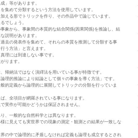
集成」等があります。
クを集めて分類するという方法を使用しています。
け加える形でトリックを作り、その作品中で論じています。
たるでしょう。
事象から、事象間の本質的な結合関係(因果関係)を推論し、結
様な説明があります。
「過去の発表作を集めて、それらの本質を推測して分類する事
を行う方法」と言えます。
と真理には到達しない事です。
繋がります。
は、帰納法ではなく演繹法を用いている事が特徴です。
ら論理的推論により結論として個々の事象を導く方法」です。
一般的定義から論理的に展開してトリックの分類を行っていま
らば、全項目が網羅されている事になります。
説で実作が可能かどうかは保証されません。
あり、一般的な自然科学とは異なります。
い様に見えても実世界での現象の測定・観測との結果が一致しな
世界の中で論理的に矛盾しなければ定義も論理も成立するとされ