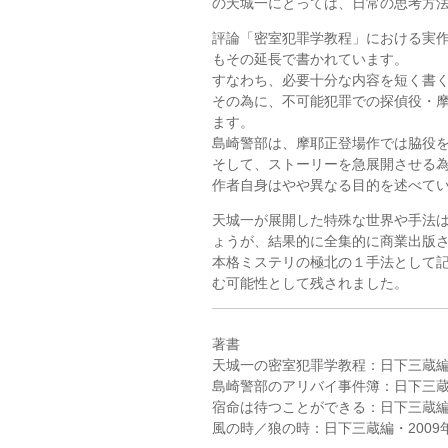
の天城一にとっては、日常の思考方
評論「密室犯罪学教程」における実
もその延長で書かれています。
すなわち、必要十分な内容を短く書
その為に、不可能犯罪での探偵役・
ます。
島崎警部は、摩耶正登場作では脇役
そして、ストーリーを急展開させる
作者自身はやや異なる目的を述べて
天城一が展開した特殊な世界や手法
ょうが、結果的に全集的に商業出版
本格ミステリの極北の１手法として
む可能性として残されました。
著書
天城一の密室犯罪学教程：日下三蔵編・
島崎警部のアリバイ事件簿：日下三蔵編
宿命は待つことができる：日下三蔵編・
風の時／狼の時：日下三蔵編・2009