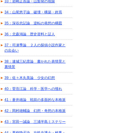
33：岩崎正吾論・山梨発の視線
34：山尾悠子論 破壊・構築・終焉
35：深谷忠記論 逆転の発想の構図
36：北森鴻論 歴史資料と証人
37：司凍季論 ２人の探偵小説作家と
の出会い
38：連城三紀彦論 書かれた表情景と
裏情景
39：佐々木丸美論 少女の幻想
40：菅浩江論 科学・医学への憧れ
41：蒼井雄論 戦前の多面的な本格派
42：岡村雄輔論 幻想・奇想の本格派
43：宮田一誠論 三浦半島ミステリー
44：夏樹静子論 女性弁護士・検事・