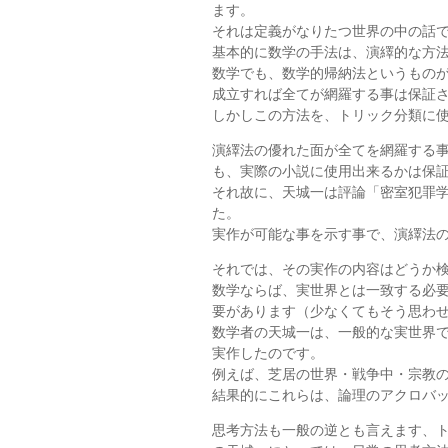
ます。
それは定義がなりたつ世界の中の話
基本的に数学の手法は、演繹的な方
数学でも、数学的帰納法というもの
成立すれば全てが網羅する事は保証
しかしこの方法を、トリック分類に
演繹法の優れた面が全てを網羅する
も、実際の小説に使用出来るかは保
それ故に、天城一は評論「密室犯罪
た。
実作が可能な事を示す事で、演繹法
それでは、その実作の内容はどうか
数学ならば、実世界とは一致する必
要があります（少なくてもそう思わ
数学者の天城一は、一般的な実世界
実作したのです。
例えば、芝居の世界・戦争中・宗教
結果的にこれらは、論理のアクロバ
思考方法も一般の逆とも言えます、