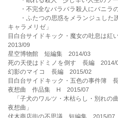
・眠れる殺人 少し辛い人生のソー
・不完全なバラバラ殺人にバニラの
・ふたつの思惑をメランジュした誘
キャラメリゼ」
目白台サイドキック・魔女の吐息は紅
2013/09
星空博物館 短編集 2014/03
死の天使はドミノを倒す 長編 2014/0
幻影のマイコ 長編 2015/02
目白台サイドキック・五色の事件簿 長編 
夜想曲 作品集 H 2015/07
「子犬のワルツ・木枯らし・別れの曲
夜想曲」
伏木商店街の不思議 短編集 2015/07