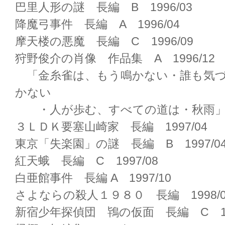
巴里人形の謎 長編 B 1996/03
降魔弓事件 長編 A 1996/04
摩天楼の悪魔 長編 C 1996/09
狩野俊介の肖像 作品集 A 1996/12
「金糸雀は、もう鳴かない・誰も気づ
かない
・人が歩む、すべての道は・秋雨
３ＬＤＫ要塞山崎家 長編 1997/04
東京「失楽園」の謎 長編 B 1997/0
紅天蛾 長編 C 1997/08
白亜館事件 長編 A 1997/10
さよならの殺人１９８０ 長編 1998/0
新宿少年探偵団 鴇の仮面 長編 C 199