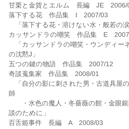
甘栗と金貨とエルム 長編 JE 2006/
落下する花 作品集 I 2007/03
「落下する花・溶けない水・般若の涙
カッサンドラの嘲笑 作品集 E 2007/
「カッサンドラの嘲笑・ウンディーネ
の沈黙J」
五つの鍵の物語 作品集 2007/12
奇談蒐集家 作品集 2008/01
「自分の影に刺された男・古道具屋の
師
・水色の魔人・冬薔薇の館・金眼銀
談のために」
百舌姫事件 長編 A 2008/03