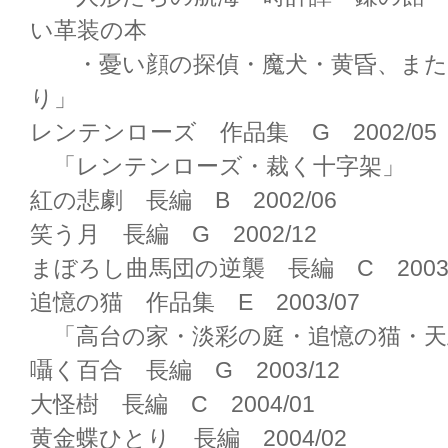
い革装の本
・憂い顔の探偵・魔犬・黄昏、また
り」
レンテンローズ 作品集 G 2002/05
「レンテンローズ・裁く十字架」
紅の悲劇 長編 B 2002/06
笑う月 長編 G 2002/12
まぼろし曲馬団の逆襲 長編 C 2003/
追憶の猫 作品集 E 2003/07
「高台の家・淡彩の庭・追憶の猫・天
囁く百合 長編 G 2003/12
大怪樹 長編 C 2004/01
黄金蝶ひとり 長編 2004/02