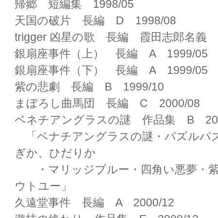
帰郷 短編集 1998/05
天国の破片 長編 D 1998/08
trigger 凶星の歌 長編 霞田志郎名義 1
銀扇座事件（上） 長編 A 1999/05
銀扇座事件（下） 長編 A 1999/05
紫の悲劇 長編 B 1999/10
まぼろし曲馬団 長編 C 2000/08
ベネチアングラスの謎 作品集 B 2000
「ベナチアングラスの謎・パズルパ
ぎか、ひだりか
・マリッジブルー・四角い悪夢・紫
ウトユー」
久遠堂事件 長編 A 2000/12