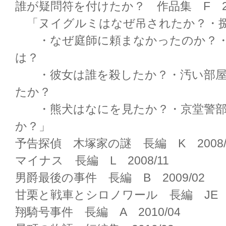
誰が疑問符を付けたか？ 作品集 F 200
「ヌイグルミはなぜ吊されたか？・
・なぜ庭師に頼まなかったのか？・
は？
・彼女は誰を殺したか？・汚い部屋
たか？
・熊犬はなにを見たか？・京堂警部
か？」
予告探偵 木塚家の謎 長編 K 2008/
マイナス 長編 L 2008/11
男爵最後の事件 長編 B 2009/02
甘栗と戦車とシロノワール 長編 JE 20
翔騎号事件 長編 A 2010/04