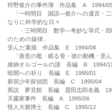
狩野俊介の事件簿 作品集 A 1994/0
「一時間目 国語―俊介への遺言・二
なりに科学的な日々
・三時間目 数学―奇妙な等式・四
のための旋律」
歪んだ素描 作品集 E 1994/08
「善意の檻・眠る骨・彼の動機・歪ん
維納オルゴールの謎 長編 B 1994/1
暗闇への祈り 長編 E 1995/01
新宿少年探偵団 長編 C 1995/04
異説 夢見館 長編 霞田志郎名義 1995
天霧家事件 長編 A 1995/06
怪人大鴉博士 長編 C 1995/12