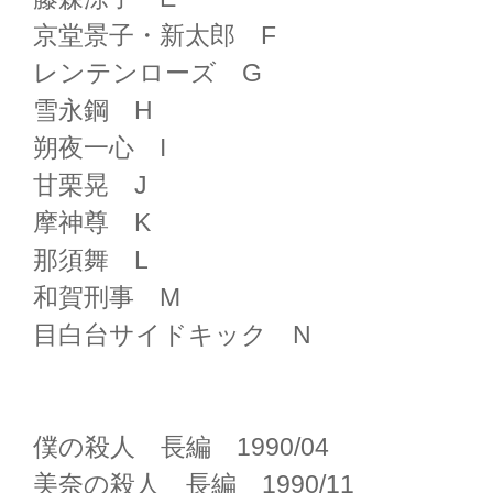
京堂景子・新太郎 F
レンテンローズ G
雪永鋼 H
朔夜一心 I
甘栗晃 J
摩神尊 K
那須舞 L
和賀刑事 M
目白台サイドキック N
僕の殺人 長編 1990/04
美奈の殺人 長編 1990/11