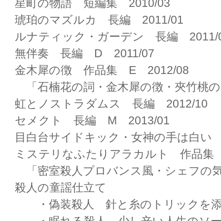
星町の物語 短編集 2010/03
琥珀のマズルカ 長編 2011/01
ルナティック・ガーデン 長編 2011/
無伴奏 長編 D 2011/07
金木犀の徴 作品集 E 2012/08
「石楠花の詞・金木犀の徴・夾竹桃の
虹とノストラダムス 長編 2012/10
セメクト 長編 M 2013/01
目白台サイドキック・女神の手は白い 長編
ミステリなふたりアラカルト 作品集 F 
「密室殺人プロバンス風・シェフの気
殺人の童謡仕立て
・偽装殺人 針と糸のトリックを添