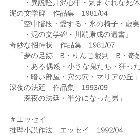
・異説軽井沢心中・気まぐれな死体
泥の文学碑 作品集 1981/04
「空中階段・愛する・氷の椅子・虚実
・泥の文学碑・川端康成の遺書」
奇妙な招待状 作品集 1981/07
「夢の足跡 B・りんご裁判 B・奇妙
・ある偶然・小さな鬼たち・狂った
・暗い部屋・穴の穴・マリアの丘
深夜の法廷 作品集 1993/09
「深夜の法廷・半分になった男」
＃エッセイ
推理小説作法 エッセイ 1992/04