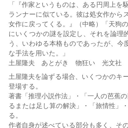
「『作家というものは、ある円周上を
ランナーに似ている。彼は処女作から
女作に戻ってくる。』（中略）「天狗
にいくつかの謎を設定し、それを論理
う、いわゆる本格ものであったが、今
な手法を用いた。」
土屋隆夫 あとがき 物狂い 光文社 
土屋隆夫を論ずる場合、いくつかのキ
登場する。
著書「推理小説作法」・「一人の芭蕉の
るまたは足し算の解決」・「旅情性」
る。
作者自身が述べている部分も多く、そ