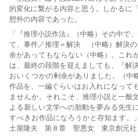
的変化に繋がる内容と思う。しかるに
想外の内容であった。
「『推理小説作法』（中略）その中で、
て、事件／推理＝解決 （中略）解決
余があってもならない（中略）。これ
は、最終の段階を迎えましても、『解
おいくつかの剰余がありました。（中
作品を、一編ぐらいはお入れになって
ませんか。それこそ、推理小説と一般
よる新しい文学への胎動を夢みる先生
すべきお作品になろうかと存知ます。
土屋隆夫 第８章 聖悪女 東京創元社