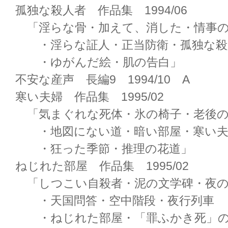
孤独な殺人者 作品集 1994/06
「淫らな骨・加えて、消した・情事の
・淫らな証人・正当防衛・孤独な殺
・ゆがんだ絵・肌の告白」
不安な産声 長編9 1994/10 A
寒い夫婦 作品集 1995/02
「気まぐれな死体・氷の椅子・老後の
・地図にない道・暗い部屋・寒い夫
・狂った季節・推理の花道」
ねじれた部屋 作品集 1995/02
「しつこい自殺者・泥の文学碑・夜の
・天国問答・空中階段・夜行列車
・ねじれた部屋・「罪ふかき死」の