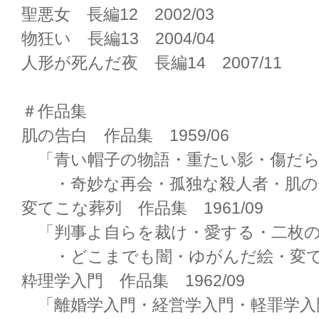
聖悪女 長編12 2002/03
物狂い 長編13 2004/04
人形が死んだ夜 長編14 2007/11
＃作品集
肌の告白 作品集 1959/06
「青い帽子の物語・重たい影・傷だら
・奇妙な再会・孤独な殺人者・肌の
変てこな葬列 作品集 1961/09
「判事よ自らを裁け・愛する・二枚の
・どこまでも闇・ゆがんだ絵・変て
粋理学入門 作品集 1962/09
「離婚学入門・経営学入門・軽罪学入