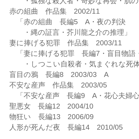
・孤独な殺人者・奇妙な再会・肌の
赤の組曲 作品集 2002/11
「赤の組曲 長編5 A・夜の判決
・縄の証言・芥川龍之介の推理」
妻に捧げる犯罪 作品集 2003/11
「妻に捧げる犯罪 長編7・盲目物語
・しつこい自殺者・気まぐれな死体
盲目の鴉 長編8 2003/03 A
不安な産声 作品集 2003/05
「不安な産声 長編9 A・花心夫婦
聖悪女 長編12 2004/10
物狂い 長編13 2006/09
人形が死んだ夜 長編14 2010/05