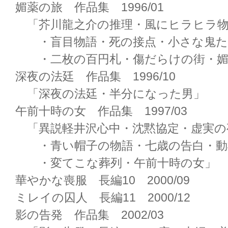
媚薬の旅 作品集 1996/01
「芥川龍之介の推理・風にヒラヒラ
・盲目物語・死の接点・小さな鬼た
・二枚の百円札・傷だらけの街・媚
深夜の法廷 作品集 1996/10
「深夜の法廷・半分になった男」
午前十時の女 作品集 1997/03
「異説軽井沢心中・沈黙協定・虚実の
・青い帽子の物語・七歳の告白・動
・変てこな葬列・午前十時の女」
華やかな喪服 長編10 2000/09
ミレイの囚人 長編11 2000/12
影の告発 作品集 2002/03