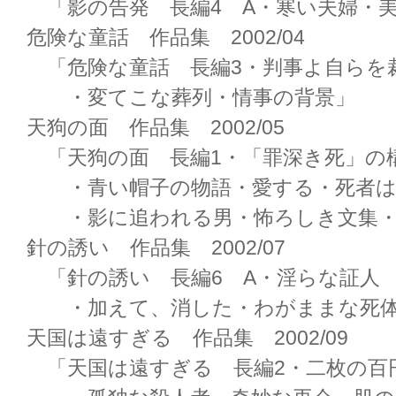
「影の告発 長編4 A・寒い夫婦・
危険な童話 作品集 2002/04
「危険な童話 長編3・判事よ自らを
・変てこな葬列・情事の背景」
天狗の面 作品集 2002/05
「天狗の面 長編1・「罪深き死」の
・青い帽子の物語・愛する・死者は
・影に追われる男・怖ろしき文集・
針の誘い 作品集 2002/07
「針の誘い 長編6 A・淫らな証人
・加えて、消した・わがままな死
天国は遠すぎる 作品集 2002/09
「天国は遠すぎる 長編2・二枚の百