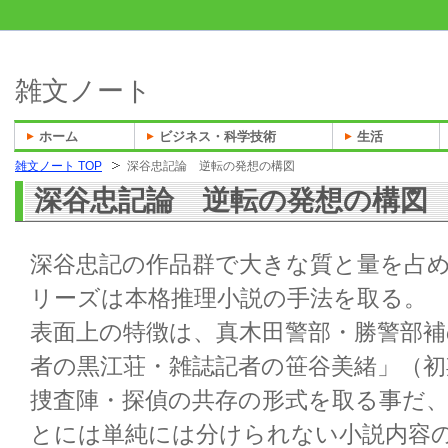
雑文ノート
ホーム
ビジネス・科学技術
生活
雑文ノート TOP
深谷忠記論 逆転の発想の構図
深谷忠記論 逆転の発想の構図
深谷忠記の作品群で大きな質と量を占
リーズは本格推理小説の手法を取る。
表面上の特徴は、真木田警部・勝警部補
者の黒江荘・雑誌記者の笹谷美緒」（初
捜査陣・探偵の共存の形式を取る事だ、
とには単純には分けられない小説内容