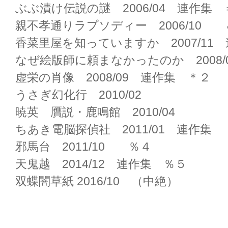
ぶぶ漬け伝説の謎 2006/04 連作集 
親不孝通りラプソディー 2006/10 
香菜里屋を知っていますか 2007/11
なぜ絵版師に頼まなかったのか 2008/
虚栄の肖像 2008/09 連作集 ＊２
うさぎ幻化行 2010/02
暁英 贋説・鹿鳴館 2010/04
ちあき電脳探偵社 2011/01 連作集
邪馬台 2011/10 ％４
天鬼越 2014/12 連作集 ％５
双蝶闇草紙 2016/10 （中絶）