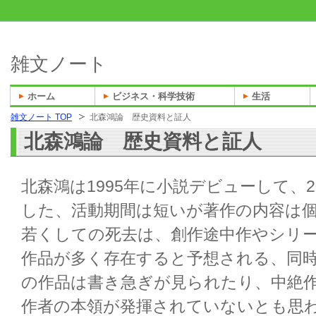
雑文ノート
ホーム
ビジネス・科学技術
生活
雑文ノート TOP
北森鴻論 歴史資料と証人
北森鴻論 歴史資料と証人
北森鴻は1995年に小説デビューして、2
した、活動期間は短いが著作の内容は
若くしての死去は、創作途中作やシリ
作品が多く存在すると予想される、同
の作品は書き急ぎが見られたり、中絶
作者の本領が発揮されていないとも思