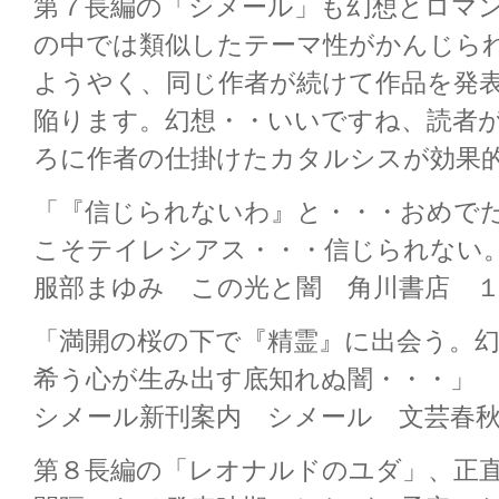
第７長編の「シメール」も幻想とロマ
の中では類似したテーマ性がかんじら
ようやく、同じ作者が続けて作品を発
陥ります。幻想・・いいですね、読者
ろに作者の仕掛けたカタルシスが効果
「『信じられないわ』と・・・おめで
こそテイレシアス・・・信じられない
服部まゆみ この光と闇 角川書店 
「満開の桜の下で『精霊』に出会う。
希う心が生み出す底知れぬ闇・・・」
シメール新刊案内 シメール 文芸春
第８長編の「レオナルドのユダ」、正