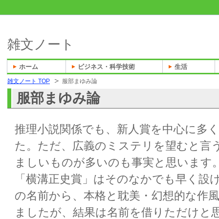
雑文ノート
ホーム
ビジネス・科学技術
生活
雑文ノート TOP
服部まゆみ論
服部まゆみ論
推理小説関係でも、新人賞を中心に多
た。ただ、広義のミステリを望むと言
ましいものが多いのも事実と思います
「横溝正史賞」はそのなかでも早く設
の名前から、本格と耽美・幻想的な作
ましたが、結果は名前を借りただけと