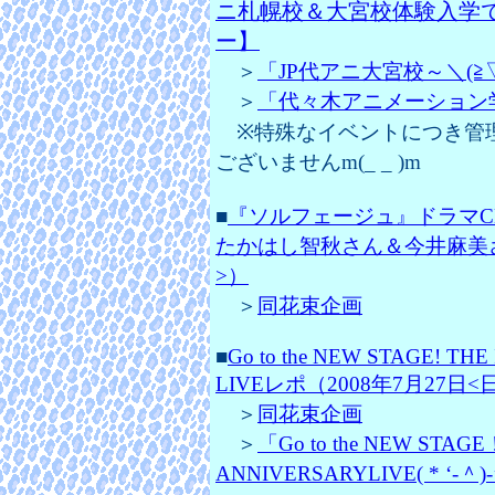
ニ札幌校＆大宮校体験入学
ー】
＞
「JP代アニ大宮校～＼(≧▽≦
＞
「代々木アニメーション学院札
※特殊なイベントにつき管
ございませんm(_ _ )m
■
『ソルフェージュ』ドラマCD
たかはし智秋さん＆今井麻美さ
>）
＞
同花束企画
■
Go to the NEW STAGE! T
LIVEレポ（2008年7月27日<
＞
同花束企画
＞
「Go to the NEW STAG
ANNIVERSARYLIVE( * ‘‐＾