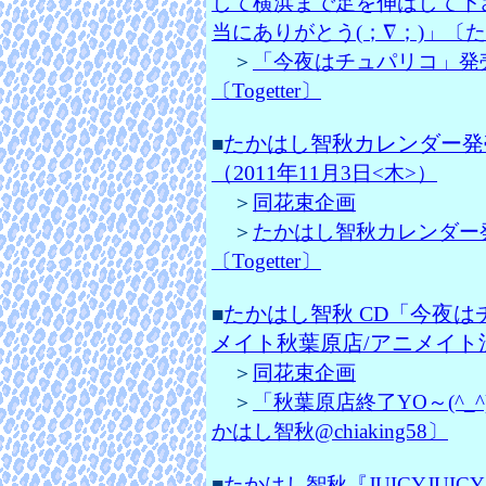
して横浜まで足を伸ばして下さ
当にありがとう(；∇；)」〔たかは
＞
「今夜はチュパリコ」発
〔Togetter〕
たかはし智秋カレンダー発
■
（2011年
11月3日<木>）
＞
同花束企画
＞
たかはし智秋カレンダー
〔Togetter〕
たかはし智秋 CD「今夜は
■
メイト秋葉原店/アニメイト
＞
同花束企画
＞
「秋葉原店終了YO～(^_^)
かはし智秋@chiaking58〕
■
たかはし智秋『JUICYJUI