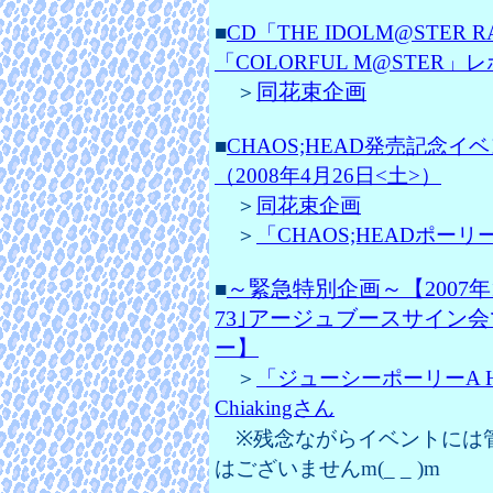
■
CD「THE IDOLM@STE
「COLORFUL M@STER」レ
同花束企画
＞
■
CHAOS;HEAD発売記念
（2008年4月26日<土>）
＞
同花束企画
＞
「CHAOS;HEADポーリーNi
～緊急特別企画～【2007年
■
73｣アージュブースサイン
ー】
＞
「ジューシーポーリーA HA
Chiakingさん
※残念ながらイベントには
はございませんm(_ _ )m