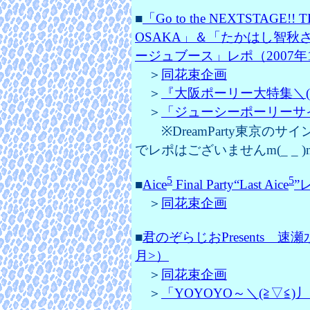
■
「Go to the NEXTSTAGE!
OSAKA」＆「たかはし智秋さんサ
ージュブース」レポ（2007年1
＞
同花束企画
＞
『大阪ポーリー大特集＼(≧▽
＞
「ジューシーポーリーサイン
※DreamParty東京の
でレポはございませんm(_ _ )
5
5
■
Aice
Final Party“Last Aice
”
＞
同花束企画
■
君のぞらじおPresents 速瀬
月>）
＞
同花束企画
＞
「YOYOYO～＼(≧▽≦)丿」