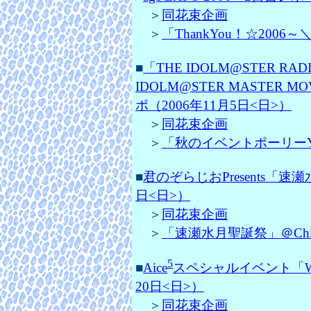
＞
同花束企画
＞
「ThankYou！☆2006～＼
■
「THE IDOLM@STER R
IDOLM@STER MASTE
ポ
（2006年11月5日<日>）
＞
同花束企画
＞
「秋のイベントポーリーYEY
■
君のぞらじおPresents「速
日<日>）
＞
同花束企画
＞
「速瀬水月聖誕祭」＠Chia
5
■
Aice
スペシャルイベント「We Be
20日<日>）
＞
同花束企画