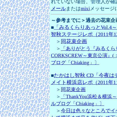
れていない場合、管理人が確
メール
または
mixi
メッセージに
～参考までに＞過去の花束企
「みるくらりあっとVol.4～
■
智秋ステージレポ（2011年1
同花束企画
＞
＞
「ありがとう『みるくらり
CORKSCREW～東京公演』
ブログ「Chiaking」〕
たかはし智秋 CD「今夜は
■
メイト横浜店レポ
2011年
（
＞
同花束企画
＞
「ThankYou浜松＆横浜
ルブログ「Chiaking」〕
＞
今日は色々なところでイ