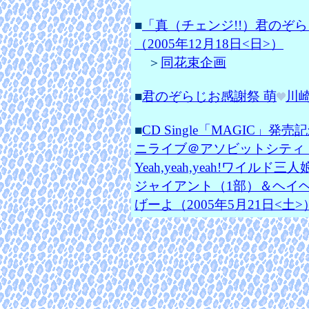
■
「真（チェンジ!!）君のぞ
（2005年12月18日<日>）
＞
同花束企画
■
君のぞらじお感謝祭 萌
川崎
■
CD Single「MAGIC」
ニライブ＠アソビットシティ 
Yeah,yeah,yeah!ワイル
ジャイアント（1部）＆ヘイヘ
げーよ（2005年5月21日<土>