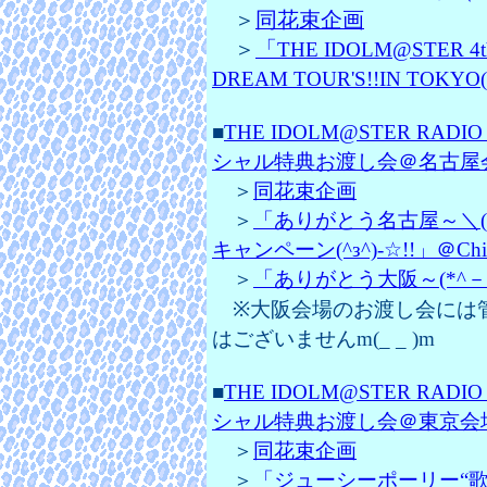
＞
同花束企画
＞
「
THE IDOLM@STER 4t
DREAM TOUR'S!!IN TOKYO(
■
THE IDOLM@STER R
シャル特典お渡し会＠名古屋会場
＞
同花束企画
＞
「ありがとう名古屋～＼(≧
キャンペーン(^з^)-☆!!」＠Chi
＞
「ありがとう大阪～(*^－')
※大阪会場のお渡し会には
はございませんm(_ _ )m
■
THE IDOLM@STER R
シャル特典お渡し会＠東京会場レ
＞
同花束企画
＞
「ジューシーポーリー“歌道