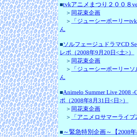
tvkアニメまつり２００８ver
■
＞
同花束企画
＞
「ジューシーポーリーtvkア
ん
■
ソルフェージュドラマCD S
レポ（2008年9月20日<土>）
＞
同花束企画
＞
「ジューシーポーリーソルフ
ん
■
Animelo Summer Live 2
ポ（2008年8月31日<日>）
＞
同花束企画
＞
「アニメロサマーライブ2008～
～緊急特別企画～【2008年
■