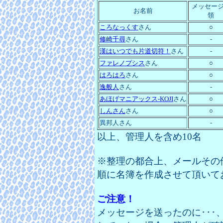
メッセー
お名前
領
ころなっくす
さん
○
修崎千尋
さん
-
漢はいつでも片道切符！
さん
-
ファレノプシス
さん
○
はろはろ
さん
○
逸般人
さん
-
あほげマニアックス-KOJI
さん
○
しんさん
さん
○
異邦人さん
-
以上、管理人を含め10名
※整理の都合上、メールその他
順に名簿を作成させて頂いて
ご注意！
メッセージを送ったのに･･･