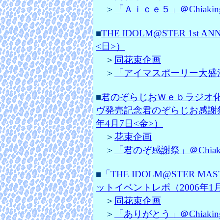
＞
「Ａｉｃｅ５」＠Chiaki
■
THE IDOLM@STER 1st A
<日>）
＞
同花束企画
＞
「アイマスポーリー大盛況(
■
君のぞらじおＷｅｂラジオ
ヴ発売記念君のぞらじお感謝祭Day1
年4月7日<金>）
＞
花束企画
＞
「君のぞ感謝祭」＠Chiak
■
「THE IDOLM@STER 
ットイベントレポ（2006年1月
＞
同花束企画
＞
「ありがとう」＠Chiaki