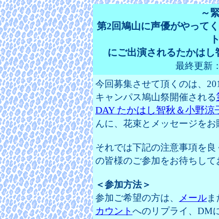
～
第2回鳩山に声優がやってくる
にご出演されるたかはし
最終更新：20
今回募集させて頂くのは、20
キャンパス鳩山祭開催される
DAY たかはし智秋＆小野
んに、花束とメッセージをお
それでは下記の注意事項を良
の皆様のご参加をお待ちして
＜参加方法＞
参加ご希望の方は、
メール
ま
カウント
へのリプライ、DM