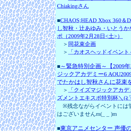
Chiakingさん
■
CHAOS;HEAD Xbox 
し智秋・辻あゆみ・いとうか
ポ（2009年2月28日<土>）
＞
同花束企画
＞
「カオスヘッドイベント～＼(
～緊急特別企画～【2009
■
ジックアカデミー6 AOU2
でたかはし智秋さんに花束
＞
「クイズマジックアカデミ
ズメントエキスポ特別杯＼(≧▽≦
※残念ながらイベントには
はございませんm(_ _ )m
東京アニメセンター 声優の
■