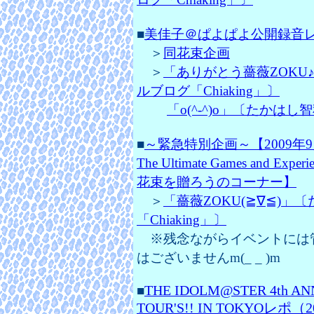
■
美佳子＠ぱよぱよ公開録音レポ（
＞
同花束企画
＞
「ありがとう薔薇ZOKU♪
ルブログ「Chiaking」〕
「o(^-^)o」〔たかはし
■
～緊急特別企画～【2009年9月26日（
The Ultimate Games an
花束を贈ろうのコーナー】
＞
「薔薇ZOKU(≧∇≦)
「Chiaking」〕
※残念ながらイベントには
はございませんm(_ _ )m
THE IDOLM@STER 4th AN
■
TOUR'S!! IN TOKYOレポ（