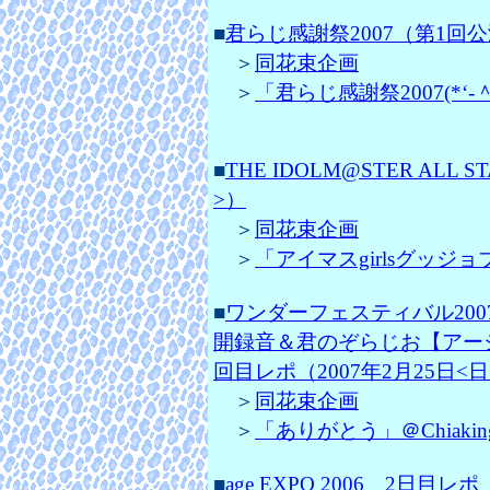
■
君らじ感謝祭2007（第1回公
＞
同花束企画
＞
「君らじ感謝祭2007(*‘‐＾
■
THE IDOLM@STER ALL S
>）
＞
同花束企画
＞
「アイマスgirlsグッジョブ
■
ワンダーフェスティバル2007〔冬
開録音＆君のぞらじお【アー
回目レポ（2007年2月25日<日
＞
同花束企画
＞
「ありがとう」＠Chiaki
■
age EXPO 2006 2日目レポ