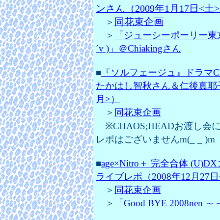
ンさん（
2009年1月17日<土
同花束企画
＞
＞
「ジューシーポーリー東京
´v )」＠Chiakingさん
■
『ソルフェージュ』ドラマCD
たかはし智秋さん＆仁後真耶子さ
月>）
＞
同花束企画
※CHAOS;HEADお渡し
レポはございませんm(_ _ )m
■
age×Nitro＋ 完全合体 
ライブレポ（2008年12月27日
＞
同花束企画
＞
「Good BYE 2008nen ～