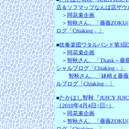
店＆ソフマップなんば店ザウルス
＞
同花束企画
＞
智秋さん、「薔薇ZOKU
ログ「Chiaking」〕
■
吹奏楽団ワタルバンド第3回定
＞
同花束企画
＞
智秋さん、「Thank～薔薇
シャルブログ「Chiaking」〕
智秋さん、「鉢植え薔薇～
ルブログ「Chiaking」〕
たかはし智秋『JUICY JU
■
（2010年4月4日<日>）
＞
同花束企画
＞
智秋さん、「薔薇ZOKU
ログ「Chiaking」〕