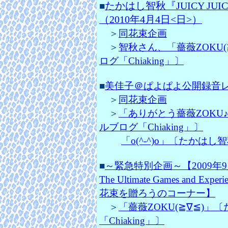
たかはし智秋『JUICY JU
■
（2010年4月4日<日>）
＞
同花束企画
＞
智秋さん、「薔薇ZOKU
ログ「Chiaking」〕
■
美佳子＠ぱよぱよ公開録音レポ（
＞
同花束企画
＞
「ありがとう薔薇ZOKU♪
ルブログ「Chiaking」〕
「o(^-^)o」〔たかはし
■
～緊急特別企画～【2009年9月26日（
The Ultimate Games an
花束を贈ろうのコーナー】
＞
「薔薇ZOKU(≧∇≦)
「Chiaking」〕