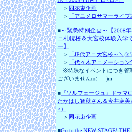
ポ（2008年8月31日<日>）
＞
同花束企画
＞
「アニメロサマーライブ2008～
～緊急特別企画～【2008年
■
ニ札幌校＆大宮校体験入学
ー】
＞
「JP代アニ大宮校～＼(≧▽≦
＞
「代々木アニメーション学院札
※特殊なイベントにつき管
ございませんm(_ _ )m
■
『ソルフェージュ』ドラマCD
たかはし智秋さん＆今井麻美さ
>）
＞
同花束企画
■
Go to the NEW STAGE! T