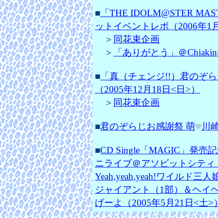
■
「THE IDOLM@STER 
ットイベントレポ（2006年1月
＞
同花束企画
＞
「ありがとう」＠Chiaki
■
「真（チェンジ!!）君のぞ
（2005年12月18日<日>）
＞
同花束企画
■
君のぞらじお感謝祭 萌
川崎
■
CD Single「MAGIC」
ニライブ＠アソビットシティ 
Yeah,yeah,yeah!ワイル
ジャイアント（1部）＆ヘイヘ
げーよ（2005年5月21日<土>