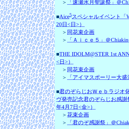
＞
「速瀬水月聖誕祭」＠Chia
5
■
Aice
スペシャルイベント「We Be
20日<日>）
＞
同花束企画
＞
「Ａｉｃｅ５」＠Chiaki
■
THE IDOLM@STER 1st A
<日>）
＞
同花束企画
＞
「アイマスポーリー大盛況(
■
君のぞらじおＷｅｂラジオ
ヴ発売記念君のぞらじお感謝祭Day1
年4月7日<金>）
＞
花束企画
＞
「君のぞ感謝祭」＠Chiak