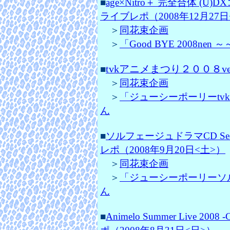
■
age×Nitro＋ 完全合体 
ライブレポ（2008年12月27日
＞
同花束企画
＞
「Good BYE 2008nen ～
tvkアニメまつり２００８ver
■
＞
同花束企画
＞
「ジューシーポーリーtvkア
ん
■
ソルフェージュドラマCD S
レポ（2008年9月20日<土>）
＞
同花束企画
＞
「ジューシーポーリーソルフ
ん
■
Animelo Summer Live 2