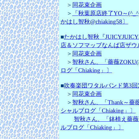
＞
同花束企画
＞
「秋葉原店終了YO～(^_^)
かはし智秋@chiaking58〕
■
たかはし智秋『JUICYJUI
店＆ソフマップなんば店ザウルス
＞
同花束企画
＞
智秋さん、「薔薇ZOKU
ログ「Chiaking」〕
■
吹奏楽団ワタルバンド第3回定
＞
同花束企画
＞
智秋さん、「Thank～薔薇
シャルブログ「Chiaking」〕
智秋さん、「鉢植え薔薇～
ルブログ「Chiaking」〕