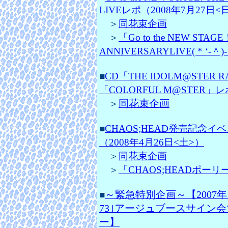
LIVEレポ（2008年7月27日<
＞
同花束企画
＞
「Go to the NEW STAG
ANNIVERSARYLIVE( * ‘‐＾
■
CD「THE IDOLM@STE
「COLORFUL M@STER」レ
同花束企画
＞
■
CHAOS;HEAD発売記念
（2008年4月26日<土>）
＞
同花束企画
＞
「CHAOS;HEADポーリーNi
～緊急特別企画～【2007年
■
73｣アージュブースサイン
ー】