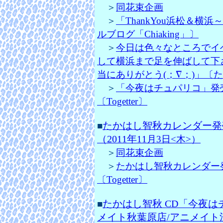
＞
同花束企画
＞
「ThankYou浜松＆横浜
ルブログ「Chiaking」〕
＞
今日は色々なところでイ
して横浜まで足を伸ばして下さ
当にありがとう(；∇；)」〔たかは
＞
「今夜はチュパリコ」発
〔Togetter〕
たかはし智秋カレンダー発
■
（2011年
11月3日<木>）
＞
同花束企画
＞
たかはし智秋カレンダー
〔Togetter〕
たかはし智秋 CD「今夜は
■
メイト秋葉原店/アニメイト