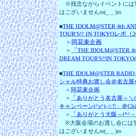
※残念ながらイベントには
はございませんm(_ _ )m
THE IDOLM@STER 4th AN
■
TOUR'S!! IN TOKYOレポ（
＞
同花束企画
＞
「
THE IDOLM@STER 4t
DREAM TOUR'S!!IN TOKYO(
■
THE IDOLM@STER R
シャル特典お渡し会＠名古屋会場
＞
同花束企画
＞
「ありがとう名古屋～＼(≧
キャンペーン(^з^)-☆!!」＠Chi
＞
「ありがとう大阪～(*^－')
※大阪会場のお渡し会には
はございませんm(_ _ )m