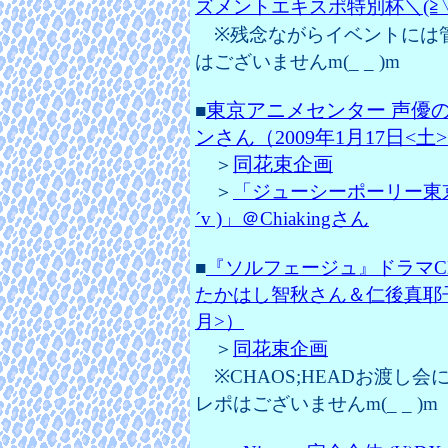
ズメントエキスポ特別杯＼(≧▽≦
※残念ながらイベントには
はございませんm(_ _ )m
東京アニメセンター 声優の
■
ンさん（
2009年1月17日<土
同花束企画
＞
＞
「ジューシーポーリー東京
´v )」＠Chiakingさん
■
『ソルフェージュ』ドラマCD
たかはし智秋さん＆仁後真耶子さ
月>）
＞
同花束企画
※CHAOS;HEADお渡し
レポはございませんm(_ _ )m