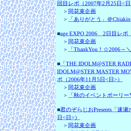
回目レポ（2007年2月25日<日
＞
同花束企画
＞
「ありがとう」＠Chiaki
■
age EXPO 2006 2日目レポ
＞
同花束企画
＞
「ThankYou！☆2006～＼
■
「THE IDOLM@STER R
IDOLM@STER MASTE
ポ
（2006年11月5日<日>）
＞
同花束企画
＞
「秋のイベントポーリーYEY
■
君のぞらじおPresents「速
日<日>）
＞
同花束企画