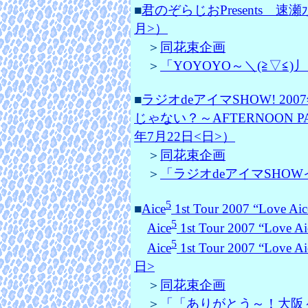
■
君のぞらじおPresents 速瀬
月>）
＞
同花束企画
＞
「YOYOYO～＼(≧▽≦)丿」
■
ラジオdeアイマSHOW! 2
じゃない？～AFTERNOON PA
年7月22日<日>）
＞
同花束企画
＞
「ラジオdeアイマSHOWイベ
5
■
Aice
1st Tour 2007 “Love Aic
5
Aice
1st Tour 2007 “Love Ai
5
Aice
1st Tour 2007 “Love Ai
日>
＞
同花束企画
＞
「「ありがとう～！大阪～