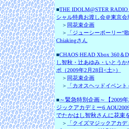
■
THE IDOLM@STER R
シャル特典お渡し会＠東京会場レ
＞
同花束企画
＞
「ジューシーポーリー“歌道
Chiakingさん
■
CHAOS;HEAD Xbox 
し智秋・辻あゆみ・いとうか
ポ（2009年2月28日<土>）
＞
同花束企画
＞
「カオスヘッドイベント～＼(
～緊急特別企画～【2009
■
ジックアカデミー6 AOU2
でたかはし智秋さんに花束
＞
「クイズマジックアカデミ