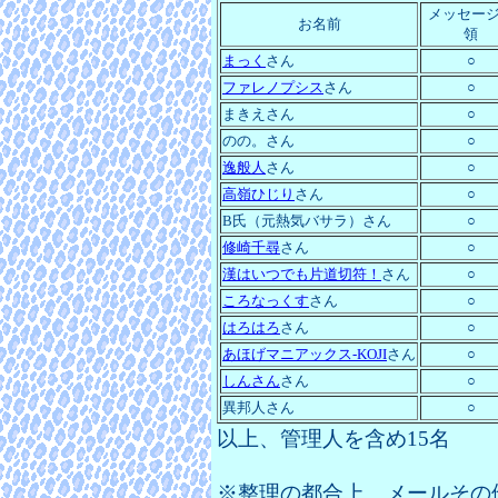
メッセー
お名前
領
まっく
さん
○
ファレノプシス
さん
○
まきえさん
○
のの。さん
○
逸般人
さん
○
高嶺ひじり
さん
○
B氏（元熱気バサラ）さん
○
修崎千尋
さん
○
漢はいつでも片道切符！
さん
○
ころなっくす
さん
○
はろはろ
さん
○
あほげマニアックス-KOJI
さん
○
しんさん
さん
○
異邦人さん
○
以上、管理人を含め15名
※整理の都合上、メールその他