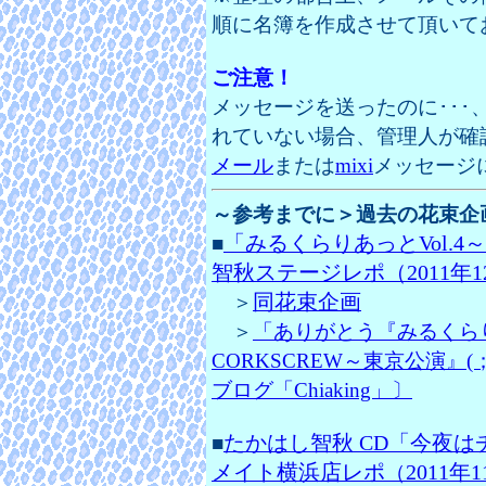
順に名簿を作成させて頂いて
ご注意！
メッセージを送ったのに･･･
れていない場合、管理人が確
メール
または
mixi
メッセージに
～参考までに＞過去の花束企
「みるくらりあっとVol.4～
■
智秋ステージレポ（2011年1
同花束企画
＞
＞
「ありがとう『みるくらり
CORKSCREW～東京公演』
ブログ「Chiaking」〕
たかはし智秋 CD「今夜は
■
メイト横浜店レポ
2011年
（