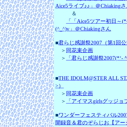
Aice5ライブ♪♪」＠Chiaking
＆
「「Aice5ツアー初日～
(^_^)v」＠Chiakingさん
■
君らじ感謝祭2007（第1回公
＞
同花束企画
＞
「君らじ感謝祭2007(*‘‐＾
■
THE IDOLM@STER ALL S
>）
＞
同花束企画
＞
「アイマスgirlsグッジョブ
■
ワンダーフェスティバル2007〔冬
開録音＆君のぞらじお【アー