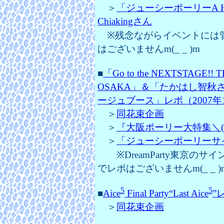
＞
「ジューシーポーリーA HA
Chiakingさん
※残念ながらイベントには
はございませんm(_ _ )m
■
「Go to the NEXTSTAGE!
OSAKA」＆「たかはし智秋さんサ
ージュブース」レポ（2007年1
＞
同花束企画
＞
『大阪ポーリー大特集＼(≧▽
＞
「ジューシーポーリーサイン
※DreamParty東京の
でレポはございませんm(_ _ )
5
5
■
Aice
Final Party“Last Aice
”
＞
同花束企画