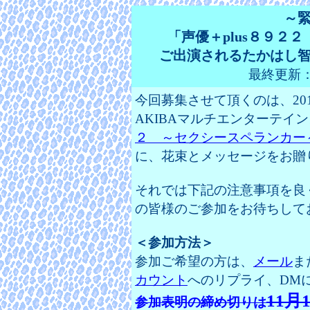
～
「声優＋plus８９２
ご出演されるたかはし
最終更新：20
今回募集させて頂くのは、20
AKIBAマルチエンターテイ
２ ～セクシースペランカー
に、花束とメッセージをお贈
それでは下記の注意事項を良
の皆様のご参加をお待ちして
＜参加方法＞
参加ご希望の方は、
メール
ま
カウント
へのリプライ、DM
11月
参加表明の締め切りは