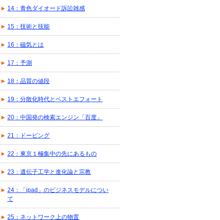
14：青色ダイオード訴訟雑感
15：技術と技能
16：磁気とは
17：予測
18：品質の値段
19：分散化時代とベストエフォート
20：中国発の検索エンジン「百度」
21：ドーピング
22：東京１極集中の先にあるもの
23：遺伝子工学と進化論と宗教
24：「ipad」のビジネスモデルについ
て
25：ネットワーク上の物置