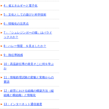
4：省エネルギーと電子化
5：文化としての遊びと科学技術
6：情報化の注意点
7：「シュレジンガーの猫」はパラド
ックスか？
8：ハレー彗星 を見ましたか？
9：熱伝導雑感
10：高温超伝導の発見そこに何を学ぶ
か
11：情報処理試験の変貌と実務からの
要請
12：経営における組織の構築方法（縦
組織と横組織）と情報化
13：インターネット通信速度