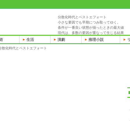
分散化時代とベストエフォート
小さな要因でも早期につみ取ってゆく。
条件が一番良い状態が揃ったときの最大値
現代は、多数の要因が重なって生じる結果
術
生活
演劇
推理小説
分散化時代とベストエフォート