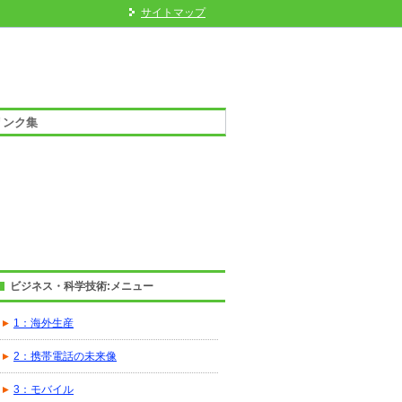
サイトマップ
リンク集
ビジネス・科学技術:メニュー
1：海外生産
2：携帯電話の未来像
3：モバイル