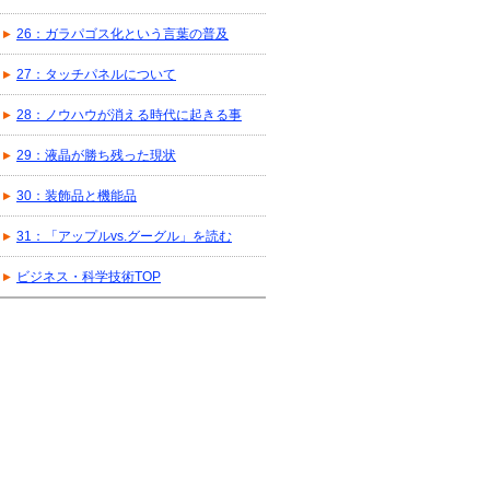
26：ガラパゴス化という言葉の普及
27：タッチパネルについて
28：ノウハウが消える時代に起きる事
29：液晶が勝ち残った現状
30：装飾品と機能品
31：「アップルvs.グーグル」を読む
ビジネス・科学技術TOP