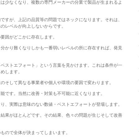
産は少なくなり、複数の専門メーカーの分業で製品が生まれるよ
的ですが、上記の品質等の問題ではネックになります。それは、
体のレベルが向上しないからです。
の要因がどこかに存在します。
、分かり難くなりしかも一番弱いレベルの所に存在すれば、発見
。
「ベストエフォート」という言葉を見かけます。これは条件が一
しめします。
岐のそして異なる事業者や個人や環境の要因で変わります。
可能です。当然に改善・対策も不可能に近くなります。
なり、実際は意味のない数値・ベストエフォートが登場します。
る結果がほとんどです。その結果、色々の問題が生じそして改善
のもので全体が決まってしまいます。