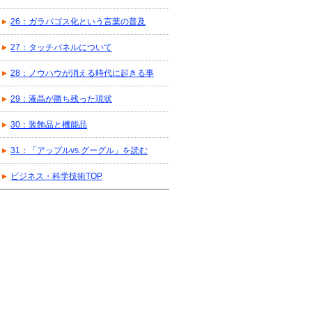
26：ガラパゴス化という言葉の普及
27：タッチパネルについて
28：ノウハウが消える時代に起きる事
29：液晶が勝ち残った現状
30：装飾品と機能品
31：「アップルvs.グーグル」を読む
ビジネス・科学技術TOP