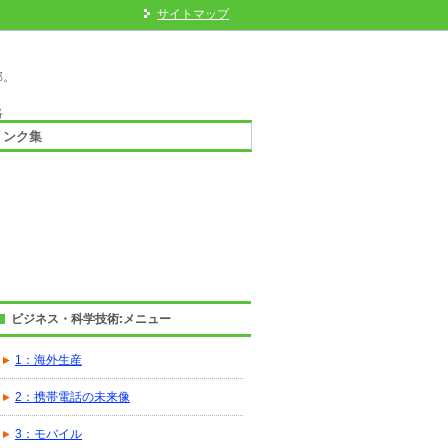
サイトマップ
部。
」
略
リンク集
ビジネス・科学技術:メニュー
1：海外生産
2：携帯電話の未来像
3：モバイル