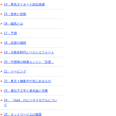
14：青色ダイオード訴訟雑感
15：技術と技能
16：磁気とは
17：予測
18：品質の値段
19：分散化時代とベストエフォート
20：中国発の検索エンジン「百度」
21：ドーピング
22：東京１極集中の先にあるもの
23：遺伝子工学と進化論と宗教
24：「ipad」のビジネスモデルについ
て
25：ネットワーク上の物置