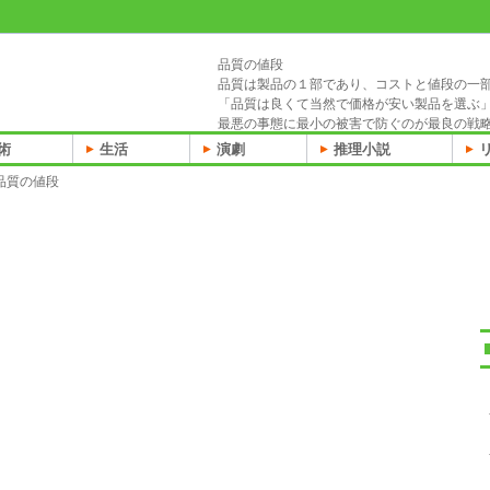
品質の値段
品質は製品の１部であり、コストと値段の一
「品質は良くて当然で価格が安い製品を選ぶ
最悪の事態に最小の被害で防ぐのが最良の戦
術
生活
演劇
推理小説
品質の値段