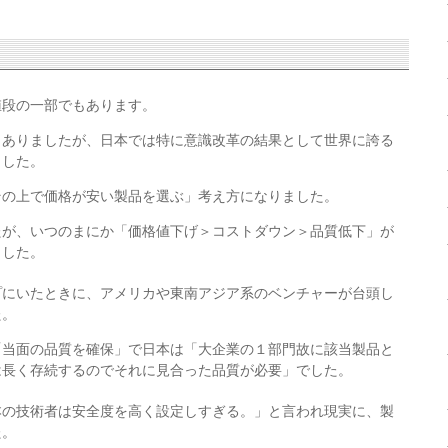
値段の一部でもあります。
もありましたが、日本では特に意識改革の結果として世界に誇る
ました。
その上で価格が安い製品を選ぶ」考え方になりました。
たが、いつのまにか「価格値下げ＞コストダウン＞品質低下」が
ました。
プにいたときに、アメリカや東南アジア系のベンチャーが台頭し
た。
「当面の品質を確保」で日本は「大企業の１部門故に該当製品と
は長く存続するのでそれに見合った品質が必要」でした。
本の技術者は安全度を高く設定しすぎる。」と言われ現実に、製
た。