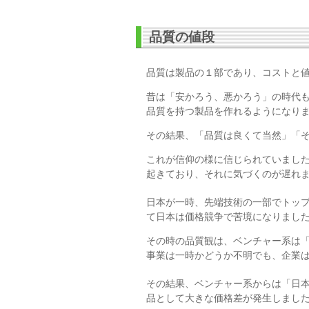
品質の値段
品質は製品の１部であり、コストと
昔は「安かろう、悪かろう」の時代
品質を持つ製品を作れるようになり
その結果、「品質は良くて当然」「
これが信仰の様に信じられていまし
起きており、それに気づくのが遅れ
日本が一時、先端技術の一部でトッ
て日本は価格競争で苦境になりまし
その時の品質観は、ベンチャー系は
事業は一時かどうか不明でも、企業
その結果、ベンチャー系からは「日
品として大きな価格差が発生しまし