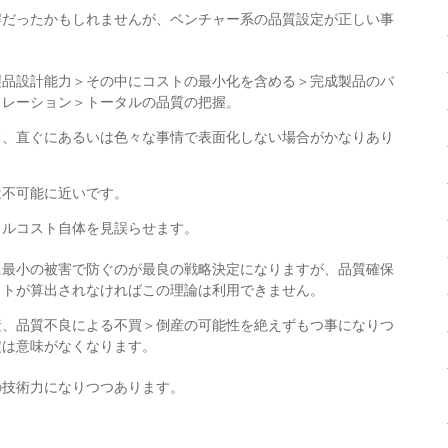
解だったかもしれませんが、ベンチャー系の品質設定が正しい事
製品設計能力＞その中にコストの最小化を含める＞完成製品のバ
ュレーション＞トータルの品質の把握。
て、直ぐにあるいは色々な事情で表面化しない場合がかなりあり
は不可能に近いです。
タルコスト自体を見誤らせます。
に最小の被害で防ぐのが最良の戦略決定になりますが、品質確保
ストが算出されなければこの理論は利用できません。
産、品質不良による不買＞倒産の可能性を絶えずもつ事になりつ
定は意味がなくなります。
の技術力になりつつあります。