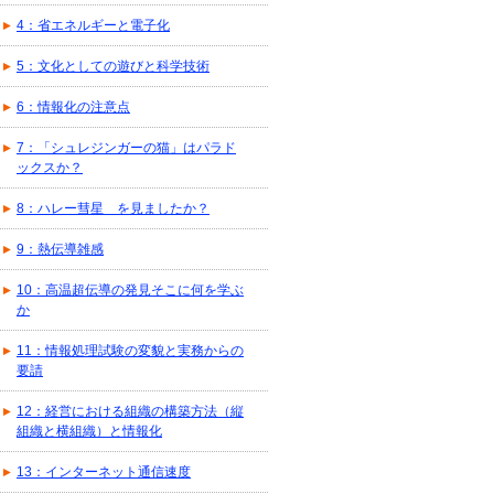
4：省エネルギーと電子化
5：文化としての遊びと科学技術
6：情報化の注意点
7：「シュレジンガーの猫」はパラド
ックスか？
8：ハレー彗星 を見ましたか？
9：熱伝導雑感
10：高温超伝導の発見そこに何を学ぶ
か
11：情報処理試験の変貌と実務からの
要請
12：経営における組織の構築方法（縦
組織と横組織）と情報化
13：インターネット通信速度