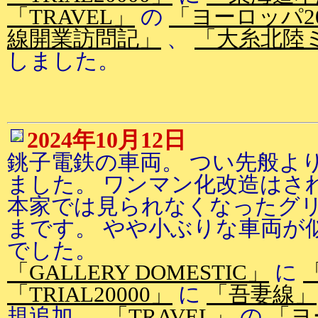
「TRAVEL」
の
「ヨーロッパ2
線開業訪問記」
、
「大糸北陸
しました。
2024年10月12日
銚子電鉄の車両。 つい先般よ
ました。 ワンマン化改造はさ
本家では見られなくなったグ
まです。 やや小ぶりな車両が
でした。
「GALLERY DOMESTIC」
に
「TRIAL20000」
に
「吾妻線」
規追加 、
「TRAVEL」
の
「ヨ