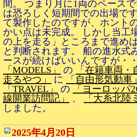
間。 つまり月に1両のペース
は恐ろしく短期間での出場です
て製作したのですが、ホント
かい点は未完成。 しかし当工
の上を走る」ところまで進め
と判断されます。 船の進水式
ースが続けばいいんですが・
「MODELS」
の
「在籍車両・
走るやつ」
に
「自由形気動車
「TRAVEL」
の
「ヨーロッパ2
線開業訪問記」
、
「大糸北陸
しました。
2025年4月20日