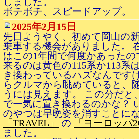
しました。
ボチボチ、スピードアップ。
2025年2月15日
先日ようやく、初めて岡山の新
乗車する機会がありました。 
はこの1年間で何度かあったの
来るのは黄色の115系か113系
き換わっているハズなんですけ
らクルマから眺めていると、
うには見えます。 この分だと
で一気に置き換わるのかな？ 
のやつは早晩姿を消すことに
「TRAVEL」
の
「ヨーロッパ2
ました。