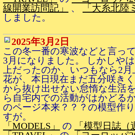
線開業訪問記」
、
「大糸北陸
しました。
2025年3月2日
この冬一番の寒波などと言っ
3月になりました。 しかしや
上だったのか、いつもなら2月
花が、本日現在まだ五分咲きく
から抜け出せない怠惰な生活
ら自宅内での活動がはかどるか
のページ本来？？？の模型作
すが。
「MODELS」
の
「模型日誌（