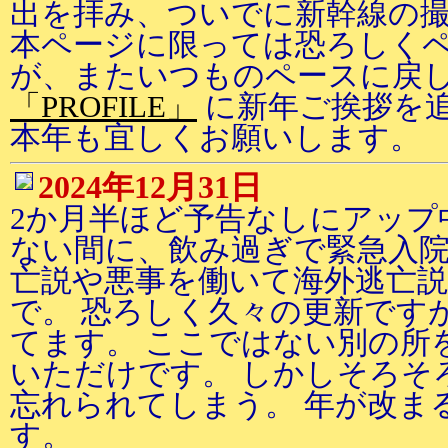
出を拝み、ついでに新幹線の撮
本ページに限っては恐ろしく
が、またいつものペースに戻
「PROFILE」
に新年ご挨拶を
本年も宜しくお願いします。
2024年12月31日
2か月半ほど予告なしにアップ
ない間に、飲み過ぎで緊急入
亡説や悪事を働いて海外逃亡
で。 恐ろしく久々の更新です
てます。 ここではない別の所
いただけです。 しかしそろそ
忘れられてしまう。 年が改ま
す。