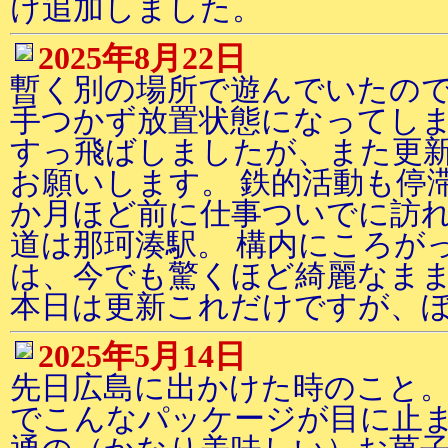
け追加しました。
2025年8月22日
暫く別の場所で遊んでいたの
手つかず放置状態になってしま
すっ飛ばしましたが、また更
お願いします。 鉄的活動も停
か月ほど前に仕事ついでに訪
道は那珂湊駅。 構内にころが
は、今でも驚くほど綺麗なま
本日は更新これだけですが、
2025年5月14日
先日広島に出かけた時のこと。
でこんなパッケージが目に止ま