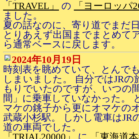
「TRAVEL」
の
「ヨーロッパ2
ました。
夏の話なのに、寄り道でまだ
とりあえず出国までまとめてア
ら通常ベースに戻します。
2024年10月19日
時刻表を眺めていて、とんで
しまいました。 自分ではJR
もりでいたのですが、いつの
間」に乗車していなかった。 
マケの銚子から更にオマケの
武蔵小杉駅。 しかし電車はJ
道の車両でした。
「TRIAL20000」
に
「東海道本