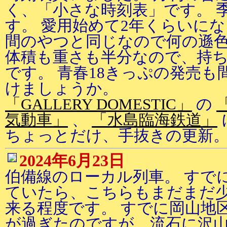
く、「小さな時刻表」です。 
す。 愛用始めて2年くらいに
間のやつと同じなので何の遜色
体積も重さも半分なので、持
です。 青春18きっぷの発売
けましょうか。
「GALLERY DOMESTIC」
の
気動車」
、
「水島臨海鉄道」
ちょっとだけ、手抜きの更新
2024年6月23日
伯備線のローカル列車。 すでに
ていたら、こちらもまだまだ少
来る程度です。 すでに岡山地
が過ぎたのですが、流石に沢山