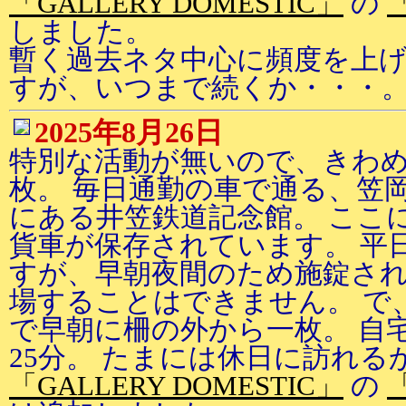
「GALLERY DOMESTIC」
の
しました。
暫く過去ネタ中心に頻度を上
すが、いつまで続くか・・・
2025年8月26日
特別な活動が無いので、きわ
枚。 毎日通勤の車で通る、笠
にある井笠鉄道記念館。 ここ
貨車が保存されています。 平
すが、早朝夜間のため施錠さ
場することはできません。 で
で早朝に柵の外から一枚。 自
25分。 たまには休日に訪れる
「GALLERY DOMESTIC」
の