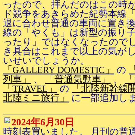
ったので、拝んだのはこの時が
ド競争をあきらめた紀勢本線「
退に合わせ普通の車両に置き
線の「やくも」は新型の振り子
ったり」ではなくなったので
き具合はこれまで以上の気がし
いせいでしょうか。
「GALLERY DOMESTIC」
の
列車」
、
「普通気動車」
、
「
「TRAVEL」
の
「北陸新幹線
北陸ミニ旅行」
に一部追加し
2024年6月30日
時刻表買いました。 月刊の普