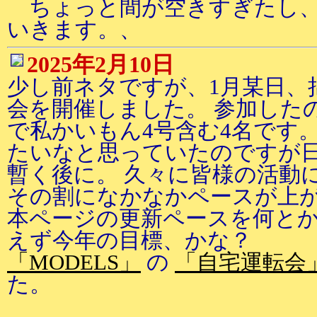
ちょっと間が空きすぎたし、
いきます。、
2025年2月10日
少し前ネタですが、1月某日、
会を開催しました。 参加した
で私かいもん4号含む4名です
たいなと思っていたのですが
暫く後に。 久々に皆様の活動
その割になかなかペースが上が
本ページの更新ペースを何と
えず今年の目標、かな？
「MODELS」
の
「自宅運転会
た。