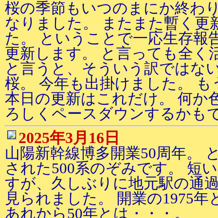
桜の季節もいつのまにか終わ
なりました。 またまた暫く更
た。 ということで一応生存報
更新します。 と言っても全く
と言うと、そういう訳ではない
桜。 今年も出掛けました。 も
本日の更新はこれだけ。 何か
ろしくペースダウンするかも
2025年3月16日
山陽新幹線博多開業50周年。 
された500系のぞみです。 短
すが、久しぶりに地元駅の通
見られました。 開業の1975
あれから50年とは・・・。