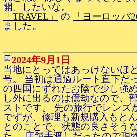
開、したいな。
「TRAVEL」
の
「ヨーロッパ2
ました。
2024年9月1日
当地にとってはあっけないほど
号。 当初は通過ルート直下だ
の四国にずれたお陰で少し強め
し外に出るのは億劫なので、
ストです。 先の旅行でレンズ
ですが、修理も新規購入もと
とのことで、状態の良さそう
た。 店舗手渡しだったので現