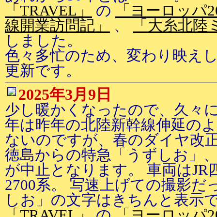
「TRAVEL」
の
「ヨーロッパ2
線開業訪問記」
、
「大糸北陸
しました。
色々多忙のため、変わり映え
更新です。
2025年3月9日
少し暖かくなったので、久々に
年は昨年の北陸新幹線伸延の
ないのですが、春のダイヤ改
徳島からの特急「うずしお」、
が中止となります。 車両はJ
2700系。 写速上げての撮影
しお」の文字はきちんと表示
「TRAVEL」
の
「ヨーロッパ2