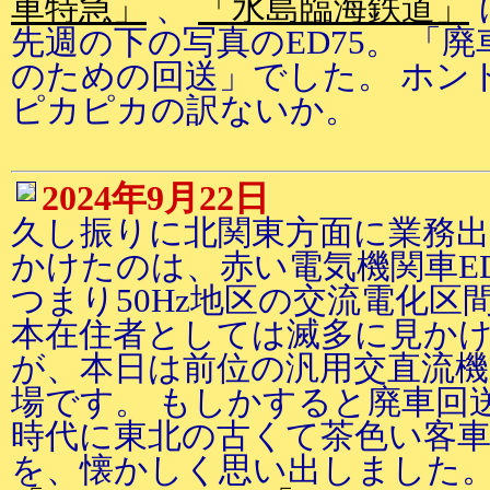
車特急」
、
「水島臨海鉄道」
先週の下の写真のED75。 「
のための回送」でした。 ホン
ピカピカの訳ないか。
2024年9月22日
久し振りに北関東方面に業務出
かけたのは、赤い電気機関車ED
つまり50Hz地区の交流電化区
本在住者としては滅多に見か
が、本日は前位の汎用交直流機E
場です。 もしかすると廃車回
時代に東北の古くて茶色い客
を、懐かしく思い出しました