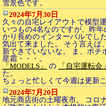
雪景色です。
2024年7月30日
久々の自宅レイアウトで模型運
いつもの4名なのですが、昨年
かり長めのインターバルでした
気出て来ました。 そう言えば
新できていないな。 ま、ボチ
星霜・・・。
「MODELS」
の
「自宅運転会
た。
ちょっと忙しくて今週は更新
2024年7月20日
地元商店街の土曜夜市。 コロ