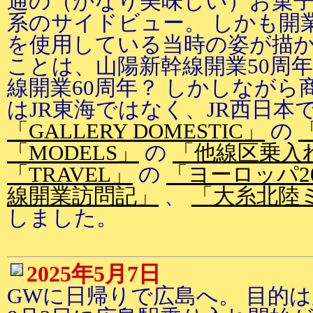
通の（かなり美味しい）お菓子
系のサイドビュー。 しかも開
を使用している当時の姿が描か
ことは、山陽新幹線開業50周
線開業60周年？ しかしなが
はJR東海ではなく、JR西日本
「GALLERY DOMESTIC」
の
「MODELS」
の
「他線区乗入
「TRAVEL」
の
「ヨーロッパ2
線開業訪問記」
、
「大糸北陸
しました。
2025年5月7日
GWに日帰りで広島へ。 目的