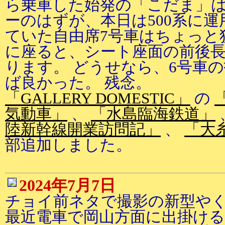
ら乗車した始発の「こだま」は
ーのはずが、本日は500系に運
ていた自由席7号車はちょっと
に座ると、シート座面の前後
ります。 どうせなら、6号車
ば良かった。 残念。
「GALLERY DOMESTIC」
の
気動車」
、
「水島臨海鉄道」
陸新幹線開業訪問記」
、
「大
部追加しました。
2024年7月7日
チョイ前ネタで撮影の新型やく
最近電車で岡山方面に出掛け