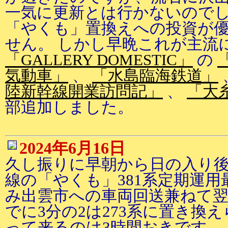
一気に更新とは行かないのでし
「やくも」置換えへの投資が
せん。 しかし早晩これが主流
「GALLERY DOMESTIC」
の
気動車」
、
「水島臨海鉄道」
陸新幹線開業訪問記」
、
「大
部追加しました。
2024年6月16日
久し振りに早朝から日の入り
線の「やくも」381系定期運用
み出雲市への車両回送兼ねて翌
でに3分の2は273系に置き換
って来るのは3時間おきです。