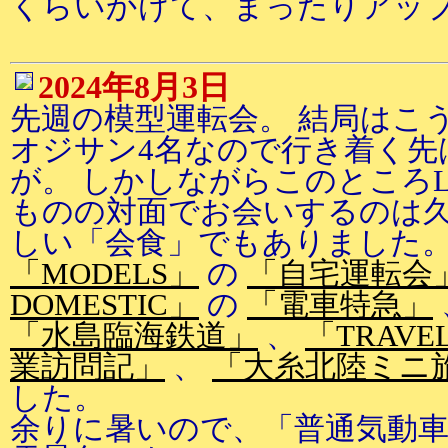
くらいかけて、まったりアッ
2024年8月3日
先週の模型運転会。 結局はこ
オジサン4名なので行き着く先
が。 しかしながらこのところL
ものの対面でお会いするのは
しい「会食」でもありました
「MODELS」
の
「自宅運転会
DOMESTIC」
の
「電車特急」
「水島臨海鉄道」
、
「TRAVE
業訪問記」
、
「大糸北陸ミニ
した。
余りに暑いので、「普通気動