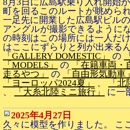
8月3日に広島駅乗り入れ開始
町を回るこのルートが眺められ
一足先に開業した広島駅ビル
アングルが撮影できるようにな
の時刻はこの場所には一人だけ
はここにずらりと列が出来る
「GALLERY DOMESTIC」
の
「MODELS」
の
「在籍車両・
走るやつ」
の
「自由形気動車
「ヨーロッパ2024夏」
、
「北
、
「大糸北陸ミニ旅行」
に一
2025年4月27日
久々に模型を作りました。 こ