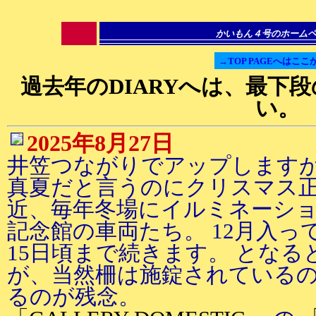
かいもん４号のホーム
→TOP PAGEへはここ
過去年のDIARYへは、最下
い。
2025年8月27日
井笠つながりでアップします
真夏だと言うのにクリスマス正
近、毎年冬場にイルミネーシ
記念館の車両たち。 12月入っ
15日頃まで続きます。 とな
が、当然柵は施錠されている
るのが残念。