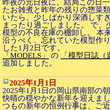
昨夜の元日夜に、結局この日
たお雑煮と昨年の残りの惣菜
いたら、少しばかり深酒しすぎ
まったり過ごしました。 で、
模型の不良在庫の棚卸し。 本
沿うべく、忘れていた模型作
した1月2日です。
「MODELS」
の
「模型日誌（
追加しました。
2025年1月1日
2025年1月1日の岡山県南部の
快晴の穏やかな新年を迎えまし
つもの新年の恒例行事は、ご