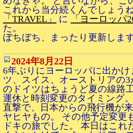
めなきゃ。 と言いながら、こ
これから当分続くんでしょう
「TRAVEL」
に
「ヨーロッパ2
た。
ぼちぼち、まったり更新しま
2024年8月22日
6年ぶりにヨーロッパに出かけ
ツ、スイス、オーストリアの3
のドイツはちょうど夏の線路工
運休と時刻変更のタイミング。
直撃で、日本からの飛行機が
ヤヒヤもの。 その他予定変更
ドキの旅でした。 本日はこれ