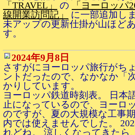
「TRAVEL」
の
「ヨーロッパ2
線開業訪問記」
に一部追加し
未アップの更新仕掛が山ほどあ
す。
2024年9月8日
さすがにヨーロッパ旅行がち
ントだったので、なかなか「
かりしています。
ヨーロッパ鉄道時刻表。 日本
止になっているので、ヨーロ
のですが、夏の大規模な工事
内では使えませんでした。 20
れどね。 涼しくなってきたら