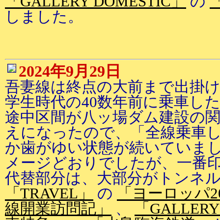
「GALLERY DOMESTIC」
の
しました。
2024年9月29日
吾妻線は終点の大前まで出掛け
学生時代の40数年前に乗車し
途中区間が八ッ場ダム建設の
えになったので、「全線乗車
か歯がゆい状態が続いていまし
メージどおりでしたが、一番
代替部分は、大部分がトンネ
「TRAVEL」
の
「ヨーロッパ2
線開業訪問記」
、
「GALLERY