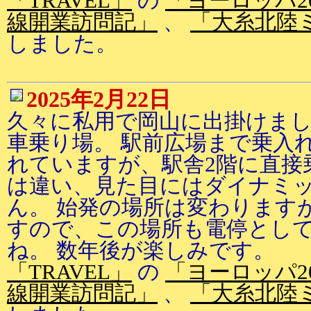
「TRAVEL」
の
「ヨーロッパ2
線開業訪問記」
、
「大糸北陸
しました。
2025年2月22日
久々に私用で岡山に出掛けまし
車乗り場。 駅前広場まで乗入
れていますが、駅舎2階に直接
は違い、見た目にはダイナミ
ん。 始発の場所は変わります
すので、この場所も電停とし
ね。 数年後が楽しみです。
「TRAVEL」
の
「ヨーロッパ2
線開業訪問記」
、
「大糸北陸