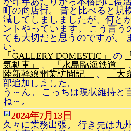
が昨年あたりから本格的に復活
町の商店街。 昔と比べると規
減してしましましたが、何と
ントやっています。 こう言う
ても大切だと思うのですが。 
い。
「GALLERY DOMESTIC」
の
気動車」
、
「水島臨海鉄道」
陸新幹線開業訪問記」
、
「大
部追加しました。
う～ん。 こっちは現状維持と
ね～。
2024年7月13日
久々に業務出張。 行き先は九