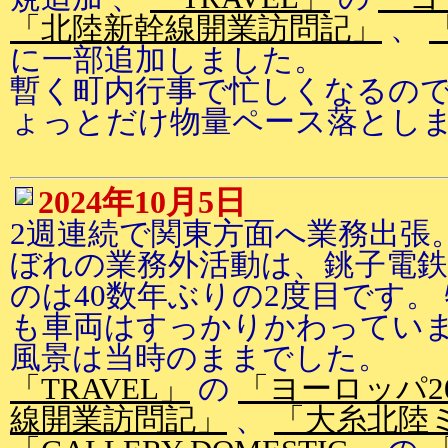
「北陸新幹線開業訪問記」
、
に一部追加しました。
暫く町内行事で忙しくなるの
ょっとだけ物量ペース落とし
2024年10月5日
2週連続で関東方面へ業務出張
ぼれの業務外活動は、銚子電鉄
のは40数年ぶりの2度目です。
も車両はすっかりかわってい
風景は当時のままでした。
「TRAVEL」
の
「ヨーロッパ2
線開業訪問記」
、
「大糸北陸