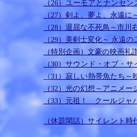
（26）ユーモアとナンセン
（27）剣よ、夢よ、永遠に
（28）退屈な不死鳥～市川
（29）美剣士変化～ 永遠
（特別企画）文豪の映画礼
（30）サウンド・オブ・サ
（
31）寂しい熱帯魚たち～
（32）光の幻想～アニメー
（33）元祖！ クールジ
（休題閑話）サイレント時