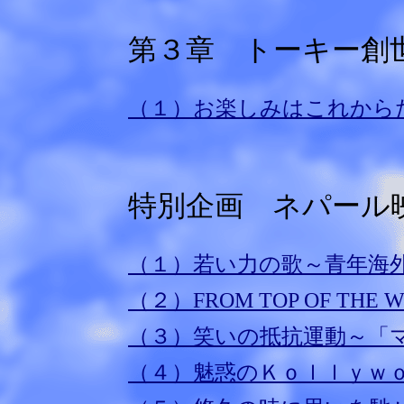
第３章 トーキー創世記
（１）お楽しみはこれから
特別企画 ネパール
（１）若い力の歌～青年海
（２）FROM TOP OF T
（３）笑いの抵抗運動～「
（４）魅惑のＫｏｌｌｙｗ