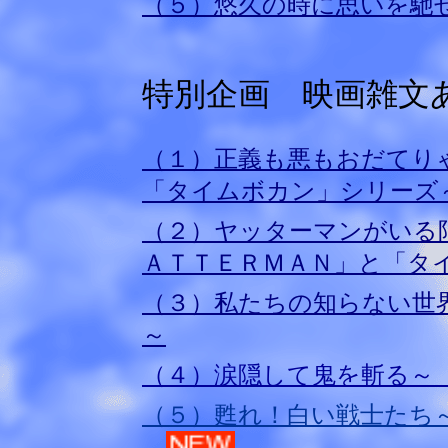
（５）悠久の時に思いを馳
特別企画 映画雑文
（１）正義も悪もおだてり
「タイムボカン」シリーズ
（２）ヤッターマンがいる
ＡＴＴＥＲＭＡＮ」と「タ
（３）私たちの知らない世
～
（４）涙隠して鬼を斬る～
（５）甦れ！白い戦士たち