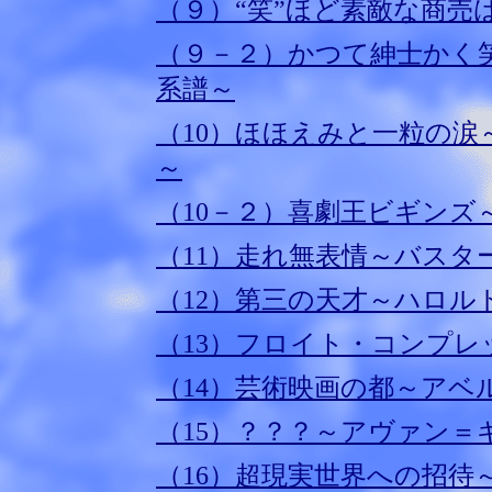
（９）“笑”ほど素敵な商
（９－２）かつて紳士かく
系譜～
（10）ほほえみと一粒の
～
（10－２）喜劇王ビギン
（11）走れ無表情～バスタ
（12）第三の天才～ハロル
（13）フロイト・コンプ
（14）芸術映画の都～アベ
（15）？？？～アヴァン＝
（16）超現実世界への招待