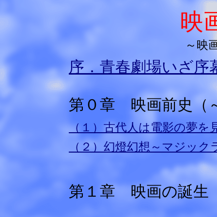
映
～映
序．青春劇場いざ序
第０章 映画前史（～1
（１）古代人は電影の夢を
（２）幻燈幻想～マジック
第１章 映画の誕生（1