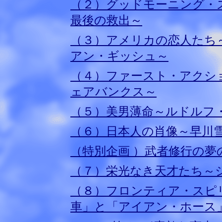
（２）グッドモーニング・
最後の救出～
（３）アメリカの恋人たち
アン・ギッシュ～
（４）ファースト・アクシ
ェアバンクス～
（５）美男薄命～ルドルフ
（６）日本人の肖像～早川
（
特別企画 ）武者修行の夢
（７）栄光なき天才たち～
（８）フロンティア・スピ
車」と「アイアン・ホース