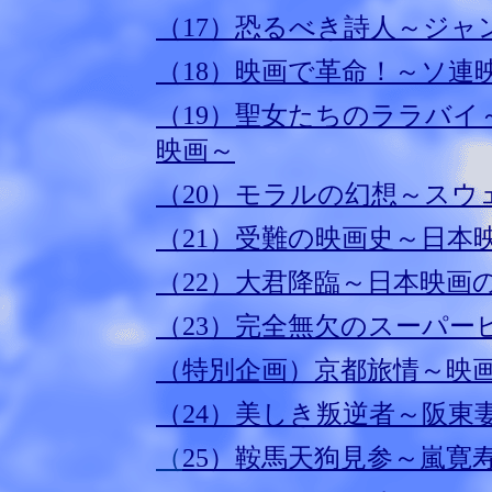
（17）恐るべき詩人～ジャ
（18）映画で革命！～ソ連
（19）聖女たちのララバ
映画～
（20）モラルの幻想～スウ
（21）受難の映画史～日本
（22）大君降臨～日本映画
（23）完全無欠のスーパー
（特別企画）
京都旅情～映
（24）美しき叛逆者～阪東
（
25）鞍馬天狗見参～嵐寛