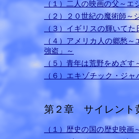
（１）二人の映画の父～エ
（２）２０世紀の魔術師～
（３）イギリスの輝いてた
（４）アメリカ人の郷愁～
強盗」～
（５）青年は荒野をめざす
（６）エキゾチック・ジャ
第２章 サイレント黄金
（１）歴史の国の歴史映画