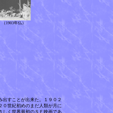
（1903年仏）
み出すことが出来た。１９０２
２０世紀初めのまだ人類が月に
さしく世界最初のＳＦ映画であ