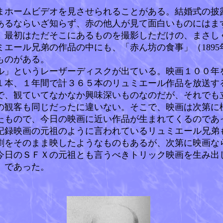
ホームビデオを見させられることがある。結婚式の披
あるならいざ知らず、赤の他人が見て面白いものにはま
、最初はただそこにあるものを撮影しただけの、まさし
エール兄弟の作品の中にも、「赤ん坊の食事」（189
ものがある。
」というレーザーディスクが出ている。映画１００年
１本、１年間で計３６５本のリュミエール作品を放送す
で、観ていてなかなか興味深いものなのだが、それでも
の観客も同じだったに違いない。そこで、映画は次第に
たもので、今日の映画に近い作品が生まれてくるのであ
録映画の元祖のように言われているリュミエール兄弟
劇をそのまま映したようなものもあるが、次第に映画な
今日のＳＦＸの元祖とも言うべきトリック映画を生み出
8）であった。