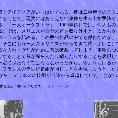
くアイディアがいっぱいである。彼は二重焼きのテク
することで、現実にはありえない映像を生み出す手法で
。「一人オーケストラ」（1900年仏）では、何人も
年仏）では、メリエスが自分の首を取り外すと、次から
ーラスを始める。この手の作品の中でも傑作なのが、「
。そこにもう一人のメリエスがやってきて鞴（ふいご）
気を入れすぎたがために首は破裂してしまう。車輪のつ
りすることで首が膨らんだり縮んだりすることを表現し
一定に保たなくてはならなかったから、今よりもはるか
、フランスのテレビ番組が同じことを再現しようとした
から、メリエスの技術が当時から卓越していたことがわ
古賀太訳「魔術師メリエス」 ２７７ページ