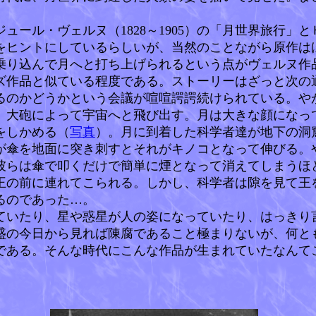
ール・ヴェルヌ（1828～1905）の「月世界旅行」とＨ
」をヒントにしているらしいが、当然のことながら原作
乗り込んで月へと打ち上げられるという点がヴェルヌ作
ズ作品と似ている程度である。
ストーリーはざっと次の
のかどうかという会議が喧喧諤諤続けられている。や
、大砲によって宇宙へと飛び出す。月は大きな顔になっ
をしかめる（
写真
）。月に到着した科学者達が地下の洞
が傘を地面に突き刺すとそれがキノコとなって伸びる。
彼らは傘で叩くだけで簡単に煙となって消えてしまうほ
王の前に連れてこられる。しかし、科学者は隙を見て王
るのであった…。
いたり、星や惑星が人の姿になっていたり、はっきり
盛の今日から見れば陳腐であること極まりないが、何と
である。そんな時代にこんな作品が生まれていたなんて