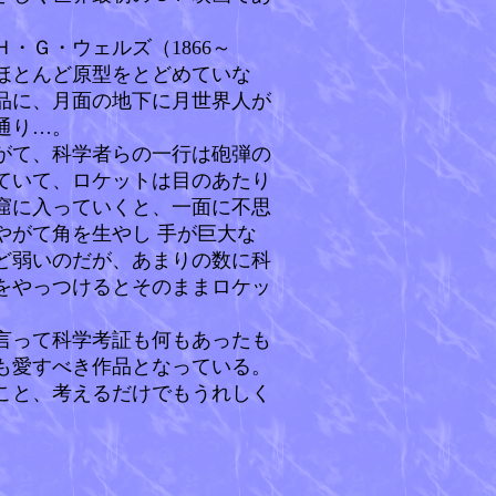
・Ｇ・ウェルズ（1866～
はほとんど原型をとどめていな
品に、月面の地下に月世界人が
通り…。
がて、科学者らの一行は砲弾の
ていて、ロケットは目のあたり
窟に入っていくと、一面に不思
やがて角を生やし 手が巨大な
ど弱いのだが、あまりの数に科
をやっつけるとそのままロケッ
言って科学考証も何もあったも
も愛すべき作品となっている。
こと、考えるだけでもうれしく