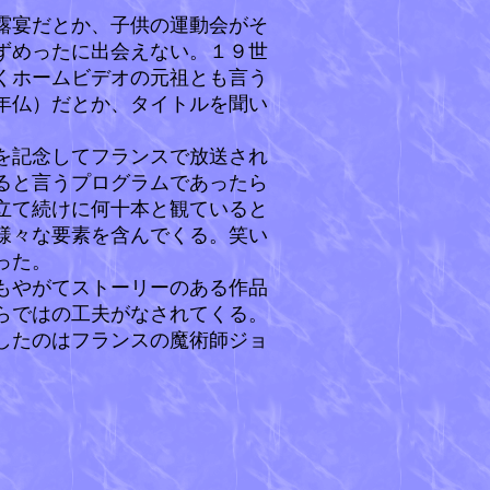
露宴だとか、子供の運動会がそ
ずめったに出会えない。１９世
くホームビデオの元祖とも言う
5年仏）だとか、タイトルを聞い
を記念してフランスで放送され
ると言うプログラムであったら
立て続けに何十本と観ていると
様々な要素を含んでくる。笑い
った。
もやがてストーリーのある作品
らではの工夫がなされてくる。
したのはフランスの魔術師ジョ