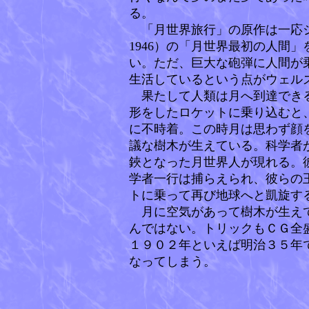
る。
「月世界旅行」の原作は一応ジュ
1946）の「月世界最初の人間
い。
ただ、巨大な砲弾に人間が
生活しているという点がウェル
果たして人類は月へ到達できる
形をしたロケットに乗り込むと
に不時着。この時月は思わず顔
議な樹木が生えている。科学者
鋏となった月世界人が現れる。
学者一行は捕らえられ、彼らの
トに乗って再び地球へと凱旋す
月に空気があって樹木が生えて
んではない。トリックもＣＧ全
１９０２年といえば明治３５年
なってしまう。