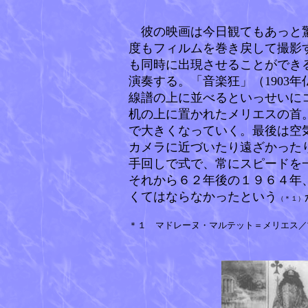
彼の映画は今日観てもあっと驚
度もフィルムを巻き戻して撮影
も同時に出現させることができる
演奏する。「音楽狂」（1903
線譜の上に並べるといっせいにコ
机の上に置かれたメリエスの首
で大きくなっていく。最後は空
カメラに近づいたり遠ざかった
手回しで式で、常にスピードを
それから６２年後の１９６４年
くてはならなかったという
（＊１）
＊１
マドレーヌ・マルテット＝メリエス／