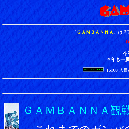
『
ＧＡＭＢＡＮＮＡ
』は関
『S
今
本年も一
+16000 人目
ＧＡＭＢＡＮＮＡ観