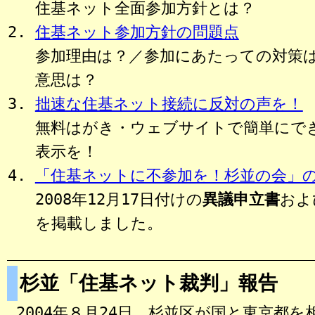
住基ネット全面参加方針とは？
住基ネット参加方針の問題点
参加理由は？／参加にあたっての対策
意思は？
拙速な住基ネット接続に反対の声を！
無料はがき・ウェブサイトで簡単にで
表示を！
「住基ネットに不参加を！杉並の会」
2008年12月17日付けの
異議申立書
およ
を掲載しました。
杉並「住基ネット裁判」報告
2004年８月24日、杉並区が国と東京都