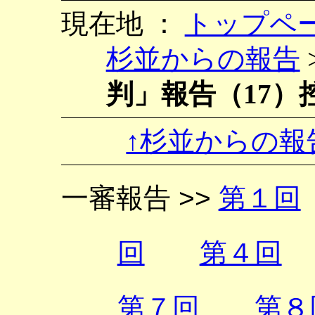
現在地 ：
トップペ
杉並からの報告
判」報告（17）
↑杉並からの報
一審報告 >>
第１回
回
第４回
第７回
第８