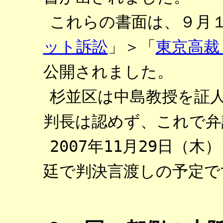
これらの書面は、９月
ット訴訟
」＞「
東京高裁
公開されました。
杉並区は中島教授を証
判長は認めず、これで弁
2007年11月29日（木
）
廷で判決言渡しの予定で