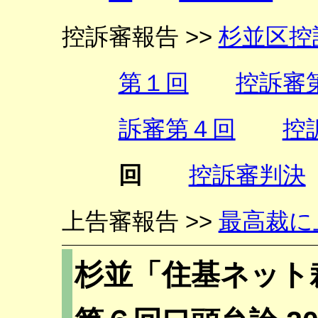
控訴審報告 >>
杉並区控
第１回
控訴審
訴審第４回
控
回
控訴審判決
上告審報告 >>
最高裁に
杉並「住基ネット