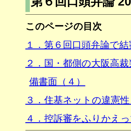
第６回口頭弁論 2
このページの目次
１．第６回口頭弁論で結審
２．国・都側の大阪高裁
備書面（４）
３．住基ネットの違憲性
４．控訴審をふりかえっ