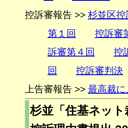
控訴審報告 >>
杉並区控
第１回
控訴審
訴審第４回
控
回
控訴審判決
上告審報告 >>
最高裁に
杉並「住基ネット