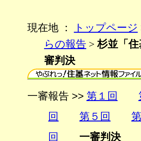
現在地 ：
トップページ
らの報告
>
杉並「住
審判決
一審報告 >>
第１回
回
第５回
回
一審判決