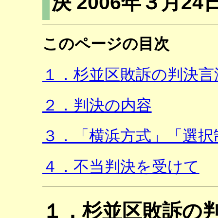
決 2006年３月24
このページの目次
１．杉並区敗訴の判決言
２．判決の内容
３．「横浜方式」「選択
４．不当判決を受けて
１．杉並区敗訴の