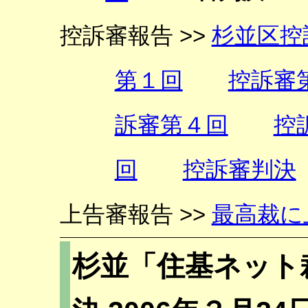
控訴審報告 >>
杉並区控
第１回
控訴審
訴審第４回
控
回
控訴審判決
上告審報告 >>
最高裁に
杉並「住基ネット