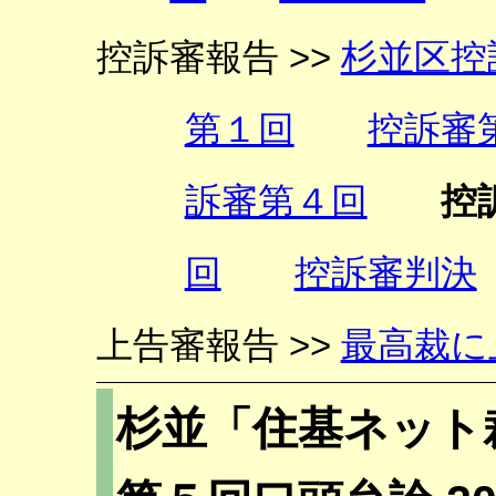
控訴審報告 >>
杉並区控
第１回
控訴審
訴審第４回
控
回
控訴審判決
上告審報告 >>
最高裁に
杉並「住基ネット