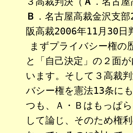
３高裁判決（
Ａ
．名古屋
Ｂ
．名古屋高裁金沢支部2
阪高裁2006年11月3
まずプライバシー権の
と「自己決定」の２面が
います。そして３高裁判
バシー権を憲法13条に
つも、Ａ・Ｂはもっぱら
して論じ、そのため権利