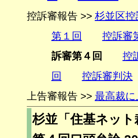
控訴審報告 >>
杉並区控
第１回
控訴審
訴審第４回
控
回
控訴審判決
上告審報告 >>
最高裁に
杉並「住基ネット