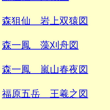
森狙仙 岩上双猿図
森一鳳 藻刈舟図
森一鳳 嵐山春夜図
福原五岳 王羲之図