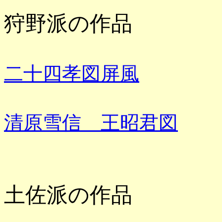
狩野派の作品
二十四孝図屏風
清原雪信 王昭君図
土佐派の作品