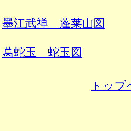
墨江武禅 蓬莱山図
葛蛇玉 蛇玉図
トップ