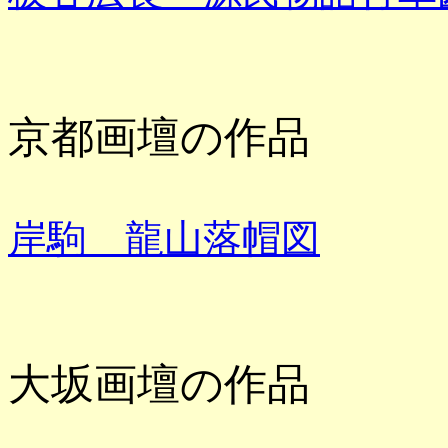
京都画壇の作品
岸駒 龍山落帽図
大坂画壇の作品