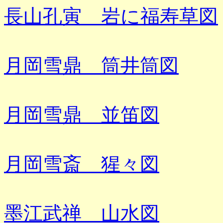
長山孔寅 岩に福寿草図
月岡雪鼎 筒井筒図
月岡雪鼎 並笛図
月岡雪斎 猩々図
墨江武禅 山水図