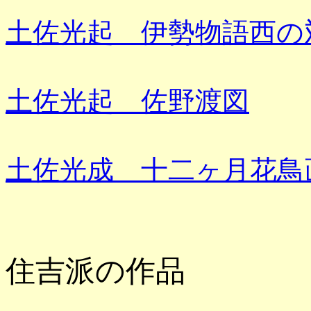
土佐光起 伊勢物語西の
土佐光起 佐野渡図
土佐光成 十二ヶ月花鳥
住吉派の作品