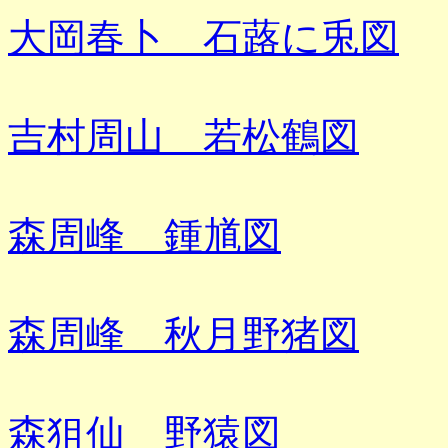
大岡春卜 石蕗に兎図
吉村周山 若松鶴図
森周峰 鍾馗図
森周峰 秋月野猪図
森狙仙 野猿図