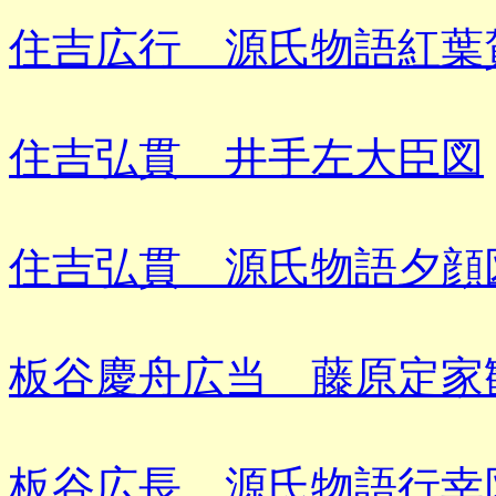
住吉広行 源氏物語紅葉
住吉弘貫 井手左大臣図
住吉弘貫 源氏物語夕顔
板谷慶舟広当 藤原定家
板谷広長 源氏物語行幸