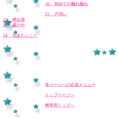
20. 初めての離れ離れ
21. 戸惑い
22. 再出発
23. 霧の中
24. 伝えたいこと
各ページへの近道メニュー
トップページへ
携帯用トップへ