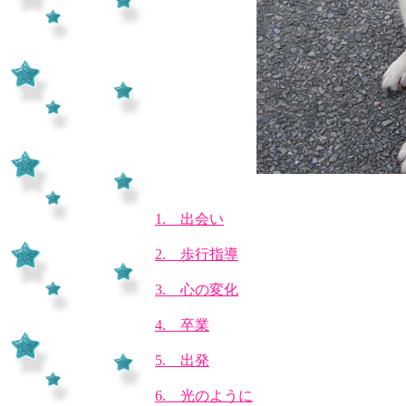
1. 出会い
2. 歩行指導
3. 心の変化
4. 卒業
5. 出発
6. 光のように