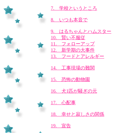
7. 学校というところ
8. いつも本音で
9. はるちゃんとハムスター
10. 賢い不服従
11. フォローアップ
12. 新学期の大事件
13. フードとアレルギー
14. 工事現場の難関
15. 恐怖の動物園
16. 犬1匹が騒ぎの元
17. 心配事
18. 幸せと寂しさの関係
19. 宣告