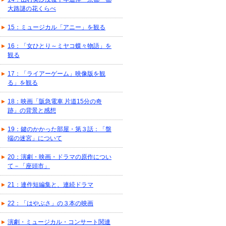
大路謎の花くらべ
15：ミュージカル「アニー」を観る
16：「女ひとり～ミヤコ蝶々物語」を
観る
17：「ライアーゲーム」映像版を観
る」を観る
18：映画「阪急電車 片道15分の奇
跡」の背景と感想
19：鍵のかかった部屋・第３話：「盤
端の迷宮」について
20：演劇・映画・ドラマの原作につい
て－「座頭市」
21：連作短編集と、連続ドラマ
22：「はやぶさ」の３本の映画
演劇・ミュージカル・コンサート関連