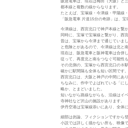
阪急電車は、現在は梅田（大阪）と
都本線と複数の線からなります。
たとえば、宝塚線・今津線・甲陽線
「阪急電車 片道15分の奇跡」は、
今津線は、西宮北口で神戸本線と繋
同時に、宝塚で宝塚線と繋がり、西
昔は、宝塚から今津まで通じていま
と危険とがあるので、今津線は北と
現在は、阪急電車と阪神電車は合併
従って、再度北と南をつなぐ可能性
その北側の、宝塚から西宮北口の８
確かに駅間隔も全体も短い区間です
西宮北口は、大阪と神戸の中間にあ
ちなみに、作中でよばれている「に
略か、とまどいました。
短いながら路線ながらも、沿線はイ
寺神社など沢山の施設があります。
伊丹空港は宝塚線添いにあり、全体
細部は勿論、フィクションですから
小説では詳しく描かない所も、映像