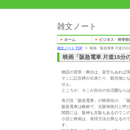
雑文ノート
ホーム
ビジネス・科学技
雑文ノート TOP
映画「阪急電車 片道15
映画「阪急電車 片道15分
物語の背景・舞台は、架空もあれば
そこに記念碑が出来たり、観光地に
せん。
ところが、そこが自分の生活圏なら
有川浩「阪急電車」の映画化の、「阪
阪急電車は略称で、京阪神急行と呼
関西には、阪神も京阪もあるのでこ
小説と映画は、表現方法が異なるの
す。