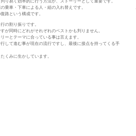
を判り易く効率的に行う方法が、ストーリーとして重要です。
駅の乗車・下車による人・組の入れ替えです。
の復路という構成です。
進行の割り振りです。
ですが同時にどれがそれぞれのベストかも判りません。
ーリーとテーマに合っている事は言えます。
併行して進む事が現在の流行ですし、最後に接点を持ってくる手
をたくみに生かしています。