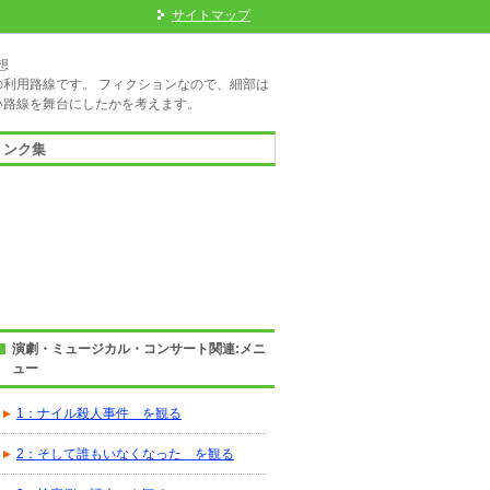
サイトマップ
想
利用路線です。 フィクションなので、細部は
い路線を舞台にしたかを考えます。
リンク集
演劇・ミュージカル・コンサート関連:メニ
ュー
1：ナイル殺人事件 を観る
2：そして誰もいなくなった を観る