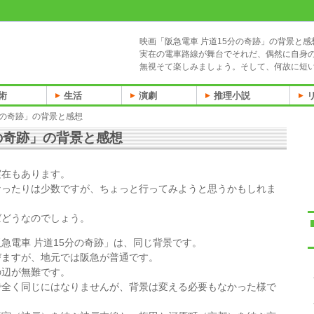
映画「阪急電車 片道15分の奇跡」の背景と感
実在の電車路線が舞台でそれだ、偶然に自身の
無視そて楽しみましょう。そして、何故に短
術
生活
演劇
推理小説
分の奇跡」の背景と感想
の奇跡」の背景と感想
実在もあります。
なったりは少数ですが、ちょっと行ってみようと思うかもしれま
ばどうなのでしょう。
急電車 片道15分の奇跡」は、同じ背景です。
びますが、地元では阪急が普通です。
の辺が無難です。
で全く同じにはなりませんが、背景は変える必要もなかった様で