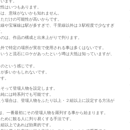
ています。
能性はいつもあります。
事は、意味がないかも知れません。
っただけの可能性が高いからです。
本線や宝塚線は駅が多すぎで、千里線以外は３駅程度で少なすぎ
す。
いのは、作品の構成と出来上がりで判ります。
以外で特定の場所が実在で使用される事は多くはないです。
というと流石にロケがあったという噂は大抵は知っていますが、
ものという感じです。
うが多いかもしれないです。
です。
にそって登場人物を設定します。
単純には時系列でも可能です。
扱う場合は、登場人物をふたり以上・２組以上に設定する方法が
では、一番最初にその登場人物を羅列する事から始まります。
いために観る人に判り易くする手法です。
・組以上であれば効果的です。