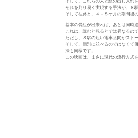
そして、これらの人と組の出し入れ
それを判り易く実現する手法が、８
そして往路と、４－５ケ月の期間後
基本の骨組が出来れば、あとは同時
これは、読むと観るとでは異なるの
ただし、８駅の短い電車区間がスト
そして、個別に並べるのではなくて
法も同様です。
この映画は、まさに現代の流行方式