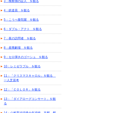
3：検察側の証人 を観る
4：鉄道員 を観る
5：こうべ曼陀羅 を観る
6：ダブル・アクト を観る
7：夜の訪問者 を観る
8：産廃劇場 を観る
9：セロ弾きのゴーシュ を観る
10：レミゼラブル を観る
11：「クリスマスキャロル」を観る
一人芝居考
12：「ＣＯＬＯＲ」を観る
13：「ダイアローグコンサート」を観
る
14：山村美沙没後十年追悼 京都 都