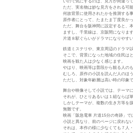
いので気にするのは、見方が間違っ
ただ、実名物は妙な見方をされる可
何故背景に使用されたかを推測する
原作者にとって、たまたま丁度良か
ただ、舞台を阪神間に設定すると、
ますし、千里線は、京阪間になりま
片道８駅ぐらいがドラマになりやす
鉄道ミステリや、東京周辺のドラマ
そこで、背景になった地域の住民は
映画を観た人は少なく感じます。
やはり、映画等は普段から観る人の
むしろ、原作の小説を読んだ人のほ
ただし、対象年齢層は高い時の印象
舞台や映像そして小説では、テーマ
それが、ひとりあるいは１組ならば
しかしテーマが、複数の生き方等を
無難です。
映画「阪急電車 片道15分の奇跡」
小説と異なり、前のページに戻れな
それは、本作の様に少なくても７人