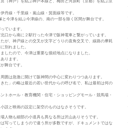
三宮（神戸）を結ぶ神戸本線と、梅田と河原町（京都）を結ぶ京
・伊丹線・千里線・嵐山線・箕面線等です。
宝塚と今津を結ぶ今津線の、南の一部を除く区間が舞台です。
がっています。
宮北口から南に２駅行った今津で阪神電車と繋がっています。
したが、神戸線との交叉が文字どうりの直角交叉で、線路の摩耗
南に別れました。
しましたので、今津は重要な接続地点になりました。
もあります。
駅が舞台です。
。
り周囲は急激に開けて阪神間の中心に変わりつつあります。
しきた」の略は最近の若い世代からの呼び名で、私は最初は何の
ベントホール・教育機関・住宅・ショッピングモール・競馬場・
に小説と映画の設定に架空のものはなさそうです。
登場人物も細部の小道具も異なる所は沢山ありそうです。
では写ってしまうので違う所が多数ですが、ドキュメントではな