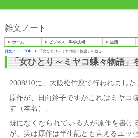
雑文ノート
ホーム
ビジネス・科学技術
生活
雑文ノート TOP
「女ひとり～ミヤコ蝶々物語」を観る
「女ひとり～ミヤコ蝶々物語」
2008/10に、大阪松竹座で行われました
原作が、日向鈴子ですがこれはミヤコ
す（本名）。
既になくなられている人が原作を書け
が、実は原作は半生記とも言えるエッ