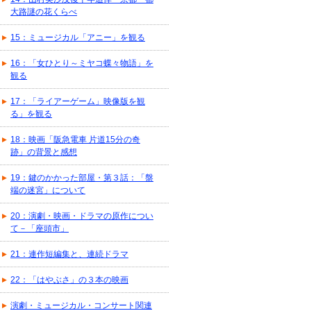
大路謎の花くらべ
15：ミュージカル「アニー」を観る
16：「女ひとり～ミヤコ蝶々物語」を
観る
17：「ライアーゲーム」映像版を観
る」を観る
18：映画「阪急電車 片道15分の奇
跡」の背景と感想
19：鍵のかかった部屋・第３話：「盤
端の迷宮」について
20：演劇・映画・ドラマの原作につい
て－「座頭市」
21：連作短編集と、連続ドラマ
22：「はやぶさ」の３本の映画
演劇・ミュージカル・コンサート関連