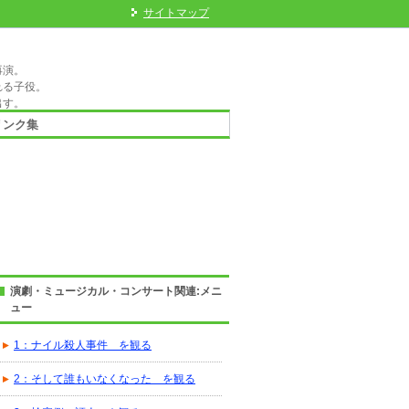
サイトマップ
再演。
れる子役。
出す。
リンク集
演劇・ミュージカル・コンサート関連:メニ
ュー
1：ナイル殺人事件 を観る
2：そして誰もいなくなった を観る