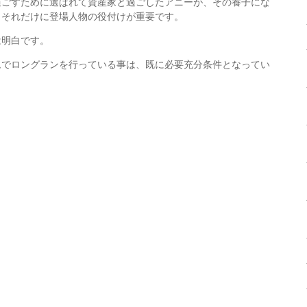
過ごすために選ばれて資産家と過ごしたアニーが、その養子にな
、それだけに登場人物の役付けが重要です。
は明白です。
ムでロングランを行っている事は、既に必要充分条件となってい