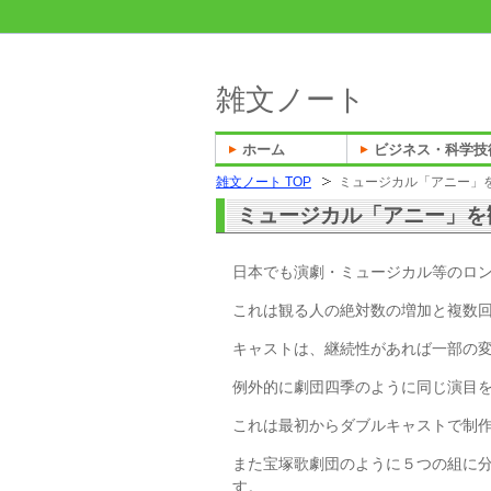
雑文ノート
ホーム
ビジネス・科学技
雑文ノート TOP
ミュージカル「アニー」
ミュージカル「アニー」を
日本でも演劇・ミュージカル等のロ
これは観る人の絶対数の増加と複数
キャストは、継続性があれば一部の
例外的に劇団四季のように同じ演目
これは最初からダブルキャストで制
また宝塚歌劇団のように５つの組に
す。