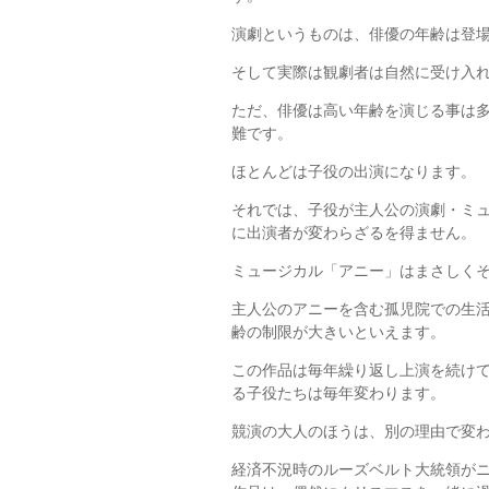
演劇というものは、俳優の年齢は登
そして実際は観劇者は自然に受け入
ただ、俳優は高い年齢を演じる事は
難です。
ほとんどは子役の出演になります。
それでは、子役が主人公の演劇・ミ
に出演者が変わらざるを得ません。
ミュージカル「アニー」はまさしく
主人公のアニーを含む孤児院での生
齢の制限が大きいといえます。
この作品は毎年繰り返し上演を続け
る子役たちは毎年変わります。
競演の大人のほうは、別の理由で変
経済不況時のルーズベルト大統領が