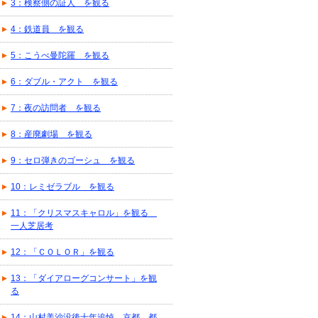
3：検察側の証人 を観る
4：鉄道員 を観る
5：こうべ曼陀羅 を観る
6：ダブル・アクト を観る
7：夜の訪問者 を観る
8：産廃劇場 を観る
9：セロ弾きのゴーシュ を観る
10：レミゼラブル を観る
11：「クリスマスキャロル」を観る
一人芝居考
12：「ＣＯＬＯＲ」を観る
13：「ダイアローグコンサート」を観
る
14：山村美沙没後十年追悼 京都 都