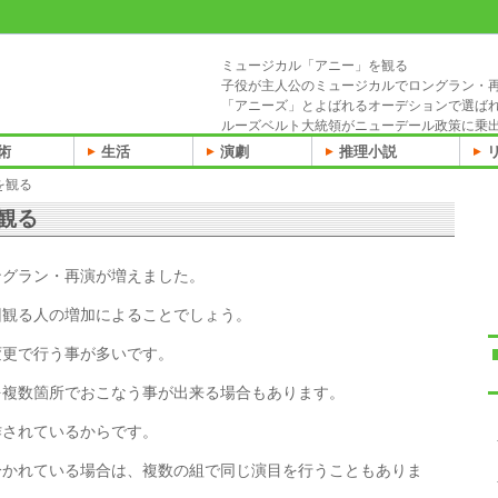
ミュージカル「アニー」を観る
子役が主人公のミュージカルでロングラン・
「アニーズ」とよばれるオーデションで選ば
ルーズベルト大統領がニューデール政策に乗
術
生活
演劇
推理小説
を観る
観る
ングラン・再演が増えました。
回観る人の増加によることでしょう。
変更で行う事が多いです。
を複数箇所でおこなう事が出来る場合もあります。
作されているからです。
分かれている場合は、複数の組で同じ演目を行うこともありま