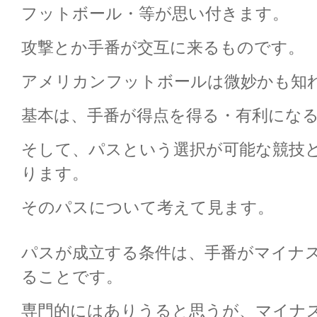
フットボール・等が思い付きます。
攻撃とか手番が交互に来るものです。
アメリカンフットボールは微妙かも知
基本は、手番が得点を得る・有利にな
そして、パスという選択が可能な競技
ります。
そのパスについて考えて見ます。
パスが成立する条件は、手番がマイナ
ることです。
専門的にはありうると思うが、マイナ