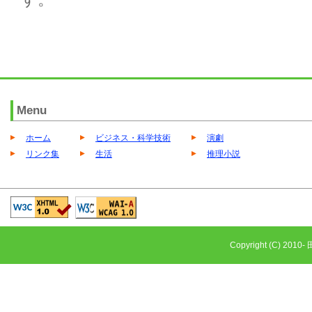
Menu
ホーム
ビジネス・科学技術
演劇
リンク集
生活
推理小説
Copyright (C) 2010