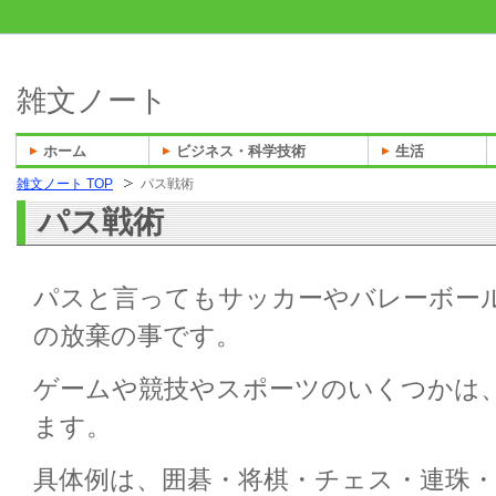
雑文ノート
ホーム
ビジネス・科学技術
生活
雑文ノート TOP
パス戦術
パス戦術
パスと言ってもサッカーやバレーボー
の放棄の事です。
ゲームや競技やスポーツのいくつかは
ます。
具体例は、囲碁・将棋・チェス・連珠