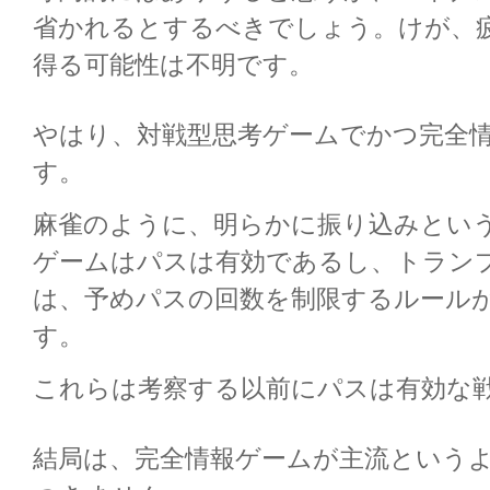
省かれるとするべきでしょう。けが、
得る可能性は不明です。
やはり、対戦型思考ゲームでかつ完全
す。
麻雀のように、明らかに振り込みとい
ゲームはパスは有効であるし、トラン
は、予めパスの回数を制限するルール
す。
これらは考察する以前にパスは有効な
結局は、完全情報ゲームが主流という