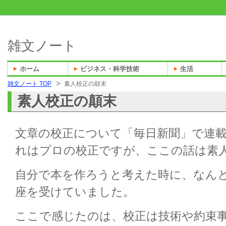
雑文ノート
ホーム
ビジネス・科学技術
生活
雑文ノート TOP
素人校正の顛末
素人校正の顛末
文章の校正について「毎日新聞」で連
れはプロの校正ですが、ここの話は素
自分で本を作ろうと考えた時に、なん
座を受けていました。
ここで感じたのは、校正は技術や約束