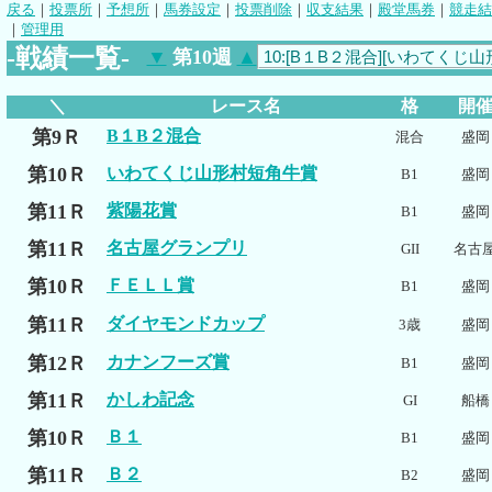
戻る
｜
投票所
｜
予想所
｜
馬券設定
｜
投票削除
｜
収支結果
｜
殿堂馬券
｜
競走結
｜
管理用
-戦績一覧-
▼
第10週
▲
＼
レース名
格
開
第9Ｒ
B１B２混合
混合
盛岡
第10Ｒ
いわてくじ山形村短角牛賞
B1
盛岡
第11Ｒ
紫陽花賞
B1
盛岡
第11Ｒ
名古屋グランプリ
GII
名古
第10Ｒ
ＦＥＬＬ賞
B1
盛岡
第11Ｒ
ダイヤモンドカップ
3歳
盛岡
第12Ｒ
カナンフーズ賞
B1
盛岡
第11Ｒ
かしわ記念
GI
船橋
第10Ｒ
Ｂ１
B1
盛岡
第11Ｒ
Ｂ２
B2
盛岡