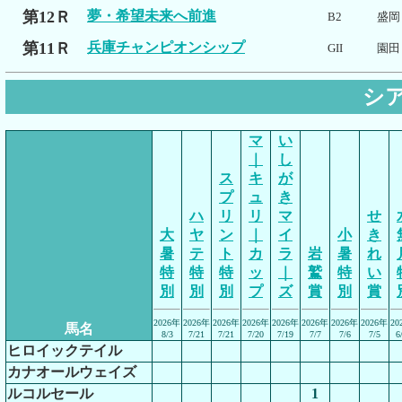
第12Ｒ
夢・希望未来へ前進
B2
盛岡
第11Ｒ
兵庫チャンピオンシップ
GII
園田
シ
マ
い
｜
し
ス
キ
が
プ
ュ
き
ハ
リ
リ
マ
せ
大
ヤ
ン
｜
イ
小
き
暑
テ
ト
カ
ラ
岩
暑
れ
特
特
特
ッ
｜
鷲
特
い
別
別
別
プ
ズ
賞
別
賞
2026年
2026年
2026年
2026年
2026年
2026年
2026年
2026年
20
馬名
8/3
7/21
7/21
7/20
7/19
7/7
7/6
7/5
6
ヒロイックテイル
カナオールウェイズ
ルコルセール
1