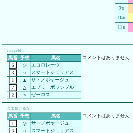
9
着
10
着
11
着
staygold：
コメントはありません
馬番
予想
馬名
エコロレーヴ
6
◎
スマートジュリアス
3
○
サトノボヤージュ
1
▲
エブリーポッシブル
7
△
ゼーロス
2
×
金太負けるな：
コメントはありません
馬番
予想
馬名
サトノボヤージュ
1
◎
スマートジュリアス
3
○