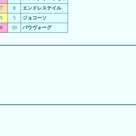
7
8
エンドレステイル
5
5
ジョコーソ
8
10
バウヴォーグ