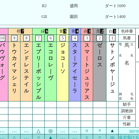
B2
盛岡
ダート1600
GII
園田
ダート1400
橙
7
緑
6
黄
5
青
4
赤
3
黒
2
白
1
色枠番
10
9
8
7
6
5
4
3
2
1
馬番
バ
ト
エ
エ
エ
ジ
ス
ス
ゼ
サ
母
馬
父
ウ
ウ
ン
ブ
コ
ョ
タ
マ
｜
ト
名
名
ヴ
カ
ド
リ
ロ
コ
｜
｜
ロ
ノ
名
ォ
イ
レ
｜
レ
｜
ア
ト
ス
ボ
｜
マ
ス
ポ
｜
ソ
イ
ジ
ヤ
グ
シ
テ
ッ
ヴ
セ
ュ
｜
ェ
イ
シ
｜
リ
ジ
リ
ル
ブ
ラ
ア
ュ
脚
毛
ル
ス
質
色
騎手
調教師
斤量
性齢
…
…
…
…
…
○
×
▲
△
◎
stayg
…
…
×
▲
…
…
○
×
△
◎
金太負ける