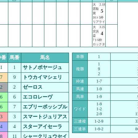
大
2.18
雲取
5
賞
16ト5枠
リアライ
大
3.25
京浜
4
盃
7ト6枠
ロックタ
単勝
1
枠番
馬番
馬名
1
1
1
サトノボヤージュ
複勝
9
2
7
9
トウカイマシェリ
枠連
1-7
2
2
ゼーロス
馬連
1-9
6
6
エコロレーヴ
馬単
1-9
1-9
6
7
エブリーポッシブル
ワイド
1-2
2-9
1
3
3
スマートジュリアス
三連複
1-2-9
3
4
4
スターアイセーラ
三連単
1-9-2
8
8
11
シャークリュウセイ