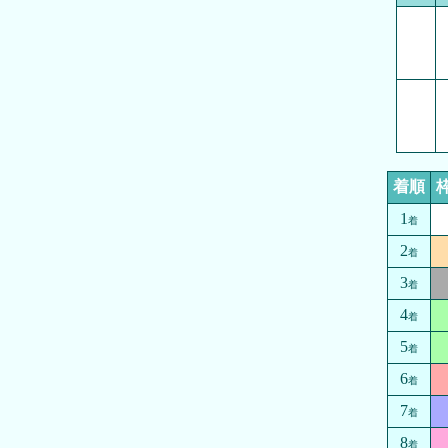
着順
1
着
2
着
3
着
4
着
5
着
6
着
7
着
8
着