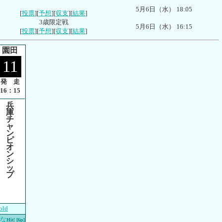
5月6日（水） 18:05
[
投票
][
予想
][
収支
][
結果
]
3歳限定戦
5月6日（水） 16:15
[
投票
][
予想
][
収支
][
結果
]
園田
11
発 走
16：15
兵
庫
チ
ャ
ン
ピ
オ
ン
シ
ッ
プ
old
な
Hit! [6p]