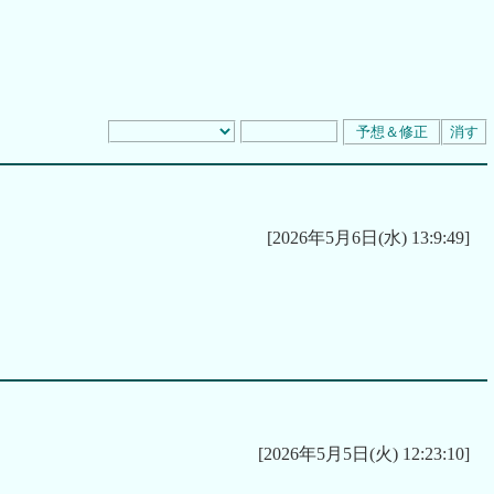
[2026年5月6日(水) 13:9:49]
[2026年5月5日(火) 12:23:10]