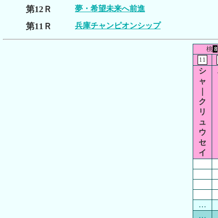
第12Ｒ
夢・希望未来へ前進
第11Ｒ
兵庫チャンピオンシップ
桃
8
11
シ
ャ
｜
ク
リ
ュ
ウ
セ
イ
…
…