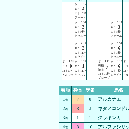
水
3.17
4
Ｃ１
11ト10枠
フォーエ
水
3.31
水
3.17
3
3
Ｃ１
Ｃ１
12ト9枠
11ト5枠
トゥルー
フォーエ
水
4.12
水
3.31
3
6
Ｃ１
Ｃ１
12ト11枠
12ト3枠
ミライヘ
トゥルー
水
4.28
水
4.28
水
4.12
水
4.12
水
9
1
6
秀衡
Ｃ１
Ｃ１
Ｃ１
Ｃ１
2
塗賞
12ト5枠
12ト11枠
12ト7枠
12ト
12ト11枠
アルファ
キッスミ
ミライヘ
アル
ブローヴ
着順
枠番
馬番
馬名
1
7
8
アルカナエ
着
2
3
3
キタノコンド
着
3
1
1
クラキンカ
着
4
8
10
アルファシリ
着