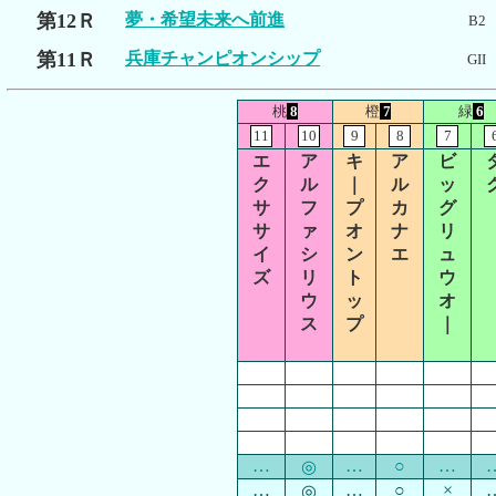
第12Ｒ
夢・希望未来へ前進
B2
第11Ｒ
兵庫チャンピオンシップ
GII
桃
8
橙
7
緑
6
11
10
9
8
7
エ
ア
キ
ア
ビ
ク
ル
｜
ル
ッ
サ
フ
プ
カ
グ
サ
ァ
オ
ナ
リ
イ
シ
ン
エ
ュ
ズ
リ
ト
ウ
ウ
ッ
オ
ス
プ
｜
…
…
○
…
◎
…
…
○
×
◎