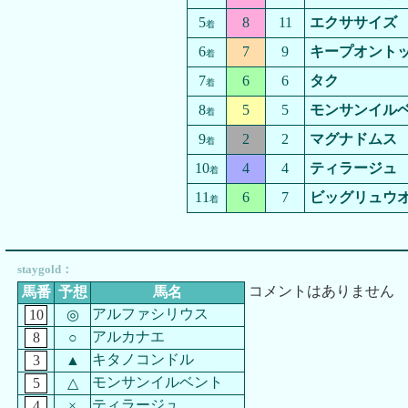
5
8
11
エクササイズ
着
6
7
9
キープオント
着
7
6
6
タク
着
8
5
5
モンサンイル
着
9
2
2
マグナドムス
着
10
4
4
ティラージュ
着
11
6
7
ビッグリュウ
着
staygold：
コメントはありません
馬番
予想
馬名
アルファシリウス
10
◎
アルカナエ
8
○
キタノコンドル
3
▲
モンサンイルベント
5
△
ティラージュ
4
×