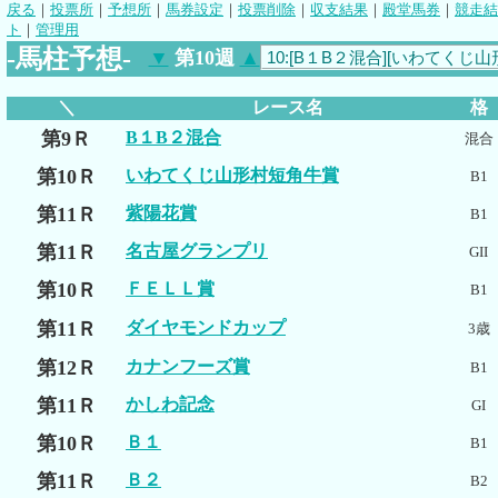
戻る
｜
投票所
｜
予想所
｜
馬券設定
｜
投票削除
｜
収支結果
｜
殿堂馬券
｜
競走結
ト
｜
管理用
-馬柱予想-
▼
第10週
▲
＼
レース名
格
第9Ｒ
B１B２混合
混合
第10Ｒ
いわてくじ山形村短角牛賞
B1
第11Ｒ
紫陽花賞
B1
第11Ｒ
名古屋グランプリ
GII
第10Ｒ
ＦＥＬＬ賞
B1
第11Ｒ
ダイヤモンドカップ
3歳
第12Ｒ
カナンフーズ賞
B1
第11Ｒ
かしわ記念
GI
第10Ｒ
Ｂ１
B1
第11Ｒ
Ｂ２
B2