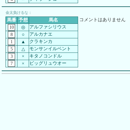
金太負けるな：
コメントはありません
馬番
予想
馬名
アルファシリウス
10
◎
アルカナエ
8
○
クラキンカ
1
▲
モンサンイルベント
5
△
キタノコンドル
3
×
ビッグリュウオー
7
×