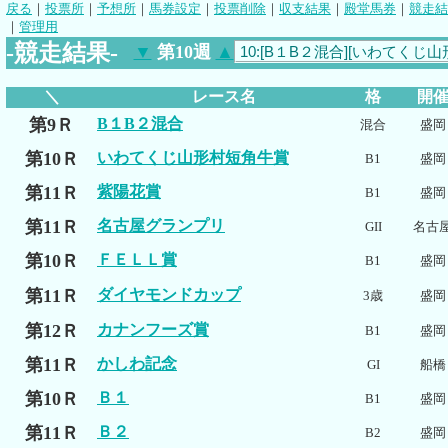
戻る
｜
投票所
｜
予想所
｜
馬券設定
｜
投票削除
｜
収支結果
｜
殿堂馬券
｜
競走結
｜
管理用
-競走結果-
▼
第10週
▲
＼
レース名
格
開
第9Ｒ
B１B２混合
混合
盛岡
第10Ｒ
いわてくじ山形村短角牛賞
B1
盛岡
第11Ｒ
紫陽花賞
B1
盛岡
第11Ｒ
名古屋グランプリ
GII
名古
第10Ｒ
ＦＥＬＬ賞
B1
盛岡
第11Ｒ
ダイヤモンドカップ
3歳
盛岡
第12Ｒ
カナンフーズ賞
B1
盛岡
第11Ｒ
かしわ記念
GI
船橋
第10Ｒ
Ｂ１
B1
盛岡
第11Ｒ
Ｂ２
B2
盛岡