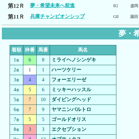
第12Ｒ
夢・希望未来へ前進
B2
盛岡
第11Ｒ
兵庫チャンピオンシップ
GII
園田
夢・
着順
枠番
馬番
馬名
1
6
8
ミライヘノシンゲキ
着
2
1
1
ハーツケリー
着
3
4
4
フォーエリーゼ
着
4
5
6
ミッキーハッスル
着
5
7
10
ダイビングヘッド
着
6
7
9
ヤマニンバルトロ
着
7
5
5
ゴールドオリス
着
8
3
3
エクセプション
着